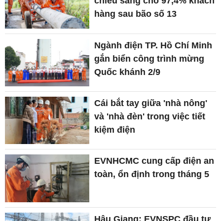
chiếu sáng cho 97,4% khách
hàng sau bão số 13
Ngành điện TP. Hồ Chí Minh
gắn biển công trình mừng
Quốc khánh 2/9
Cái bắt tay giữa 'nhà nông'
và 'nhà đèn' trong việc tiết
kiệm điện
EVNHCMC cung cấp điện an
toàn, ổn định trong tháng 5
Hậu Giang: EVNSPC đầu tư