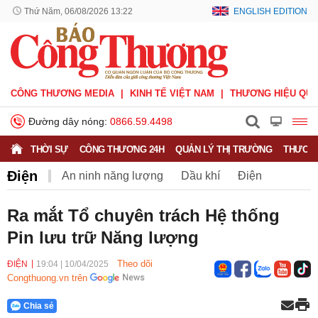
Thứ Năm, 06/08/2026 13:22
ENGLISH EDITION
CÔNG THƯƠNG MEDIA
KINH TẾ VIỆT NAM
THƯƠNG HIỆU QUỐ
Đường dây nóng:
0866.59.4498
THỜI SỰ
CÔNG THƯƠNG 24H
QUẢN LÝ THỊ TRƯỜNG
THƯƠNG
Điện
An ninh năng lượng
Dầu khí
Điện
Năng lượng tái tạo
Than
Tiết kiệm điện
Ra mắt Tổ chuyên trách Hệ thống
Pin lưu trữ Năng lượng
Theo dõi
ĐIỆN
19:04
|
10/04/2025
Congthuong.vn trên
Chia sẻ