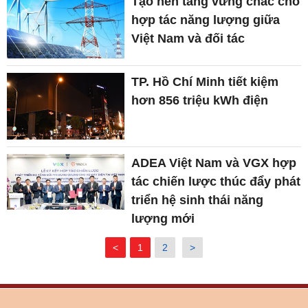
Tạo nền tảng vững chắc cho
hợp tác năng lượng giữa
Việt Nam và đối tác
TP. Hồ Chí Minh tiết kiệm
hơn 856 triệu kWh điện
ADEA Việt Nam và VGX hợp
tác chiến lược thúc đẩy phát
triển hệ sinh thái năng
lượng mới
<
1
2
>