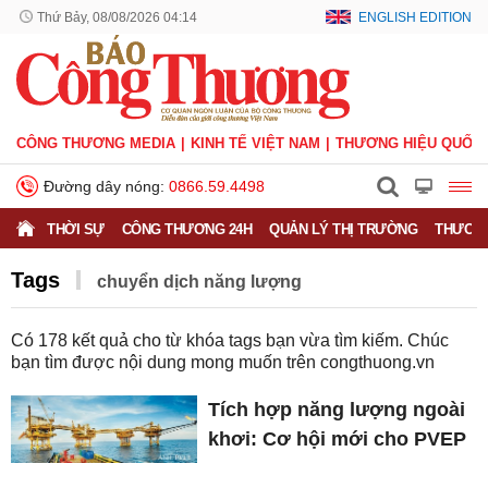
Thứ Bảy, 08/08/2026 04:14
ENGLISH EDITION
CÔNG THƯƠNG MEDIA
KINH TẾ VIỆT NAM
THƯƠNG HIỆU QUỐC 
Đường dây nóng:
0866.59.4498
THỜI SỰ
CÔNG THƯƠNG 24H
QUẢN LÝ THỊ TRƯỜNG
THƯƠNG
Tags
chuyển dịch năng lượng
Có
178
kết quả cho từ khóa tags bạn vừa tìm kiếm. Chúc
bạn tìm được nội dung mong muốn trên
congthuong.vn
Tích hợp năng lượng ngoài
khơi: Cơ hội mới cho PVEP