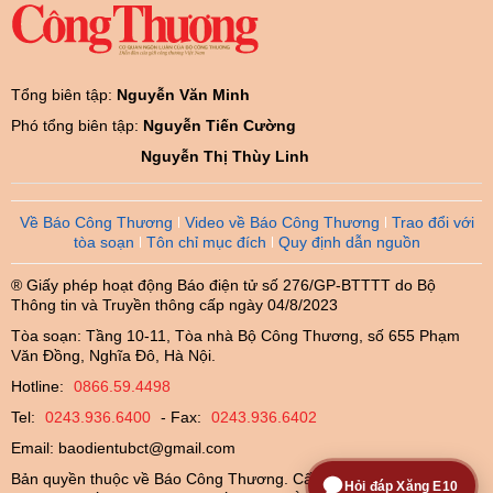
Tổng biên tập:
Nguyễn Văn Minh
Phó tổng biên tập:
Nguyễn Tiến Cường
Nguyễn Thị Thùy Linh
Về Báo Công Thương
Video về Báo Công Thương
Trao đổi với
tòa soạn
Tôn chỉ mục đích
Quy định dẫn nguồn
® Giấy phép hoạt động Báo điện tử số 276/GP-BTTTT do Bộ
Thông tin và Truyền thông cấp ngày 04/8/2023
Tòa soạn: Tầng 10-11, Tòa nhà Bộ Công Thương, số 655 Phạm
Văn Đồng, Nghĩa Đô, Hà Nội.
Hotline:
0866.59.4498
Tel:
0243.936.6400
- Fax:
0243.936.6402
Email:
baodientubct@gmail.com
Bản quyền thuộc về Báo Công Thương. Cấm sao chép dưới mọi
Hỏi đáp Xăng E10