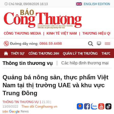
Chủ Nhật, 09/08/2026 16:13
ENGLISH EDITION
CÔNG THƯƠNG MEDIA
KINH TẾ VIỆT NAM
THƯƠNG HIỆU QUỐ
Đường dây nóng:
0866.59.4498
THỜI SỰ
CÔNG THƯƠNG 24H
QUẢN LÝ THỊ TRƯỜNG
THƯƠNG
Thông tin thương vụ
Các hiệp định thương mại
Hiệp định CPTPP
Hiệp định EVFTA
Quảng bá nông sản, thực phẩm Việt
Nam tại thị trường UAE và khu vực
Hiệp định UKVFTA
Thông tin thương vụ
Quốc tế
Trung Đông
THÔNG TIN THƯƠNG VỤ
21:33
|
Theo dõi Congthuong.vn
13/09/2022
trên