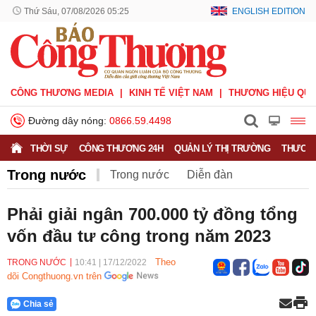
Thứ Sáu, 07/08/2026 05:25
ENGLISH EDITION
CÔNG THƯƠNG MEDIA
KINH TẾ VIỆT NAM
THƯƠNG HIỆU QUỐ
Đường dây nóng:
0866.59.4498
THỜI SỰ
CÔNG THƯƠNG 24H
QUẢN LÝ THỊ TRƯỜNG
THƯƠNG
Trong nước
Trong nước
Diễn đàn
Hoạt động của Lãnh đạo Đảng, Nhà nước
Phải giải ngân 700.000 tỷ đồng tổng
vốn đầu tư công trong năm 2023
Bầu cử Quốc hội Khoá XVI
Theo
TRONG NƯỚC
10:41
|
17/12/2022
dõi Congthuong.vn trên
Chia sẻ