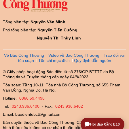
Tổng biên tập:
Nguyễn Văn Minh
Phó tổng biên tập:
Nguyễn Tiến Cường
Nguyễn Thị Thùy Linh
Về Báo Công Thương
Video về Báo Công Thương
Trao đổi với
tòa soạn
Tôn chỉ mục đích
Quy định dẫn nguồn
® Giấy phép hoạt động Báo điện tử số 276/GP-BTTTT do Bộ
Thông tin và Truyền thông cấp ngày 04/8/2023
Tòa soạn: Tầng 10-11, Tòa nhà Bộ Công Thương, số 655 Phạm
Văn Đồng, Nghĩa Đô, Hà Nội.
Hotline:
0866.59.4498
Tel:
0243.936.6400
- Fax:
0243.936.6402
Email:
baodientubct@gmail.com
Bản quyền thuộc về Báo Công Thương. Cấm sao chép dưới mọi
Hỏi đáp Xăng E10
hình thức nếu không có sự chấp thuận bằng văn bản.