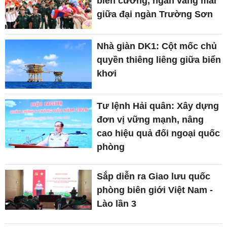
biên cương, ngân vang mãi
giữa đại ngàn Trường Sơn
Nhà giàn DK1: Cột mốc chủ
quyền thiêng liêng giữa biển
khơi
Tư lệnh Hải quân: Xây dựng
đơn vị vững mạnh, nâng
cao hiệu quả đối ngoại quốc
phòng
Sắp diễn ra Giao lưu quốc
phòng biên giới Việt Nam -
Lào lần 3