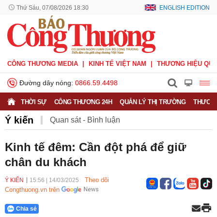
Thứ Sáu, 07/08/2026 18:30
ENGLISH EDITION
CÔNG THƯƠNG MEDIA
KINH TẾ VIỆT NAM
THƯƠNG HIỆU QUỐ
Đường dây nóng:
0866.59.4498
THỜI SỰ
CÔNG THƯƠNG 24H
QUẢN LÝ THỊ TRƯỜNG
THƯƠNG
Ý kiến
Quan sát - Bình luận
Công Thương và công luận
Ý kiến
Kinh tế đêm: Cần đột phá để giữ
chân du khách
Người tốt - Việc tốt
Phỏng vấn - Đối thoại
Theo dõi
Ý KIẾN
15:56
|
14/03/2025
Congthuong.vn trên
Chia sẻ