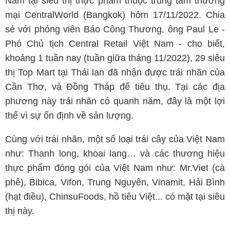
Nam tại siêu thị thực phẩm thuộc trung tâm thương
mại CentralWorld (Bangkok) hôm 17/11/2022. Chia
sẻ với phóng viên Báo Công Thương, ông Paul Le -
Phó Chủ tịch Central Retail Việt Nam - cho biết,
khoảng 1 tuần nay (tuần giữa tháng 11/2022), 29 siêu
thị Top Mart tại Thái lan đã nhận được trái nhãn của
Cần Thơ, và Đồng Tháp để tiêu thụ. Tại các địa
phương này trái nhãn có quanh năm, đây là một lợi
thế vì sự ổn định về sản lượng.
Cùng với trái nhãn, một số loại trái cây của Việt Nam
như: Thanh long, khoai lang… và các thương hiệu
thực phẩm đóng gói của Việt Nam như: Mr.Viet (cà
phê), Bibica, Vifon, Trung Nguyên, Vinamit, Hải Bình
(hạt điều), ChinsuFoods, hồ tiêu Việt... có mặt tại siêu
thị này.