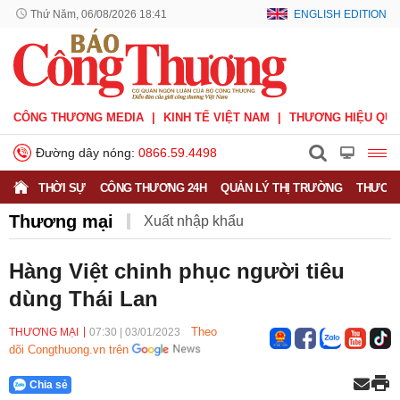
Thứ Năm, 06/08/2026 18:41
ENGLISH EDITION
CÔNG THƯƠNG MEDIA
KINH TẾ VIỆT NAM
THƯƠNG HIỆU QUỐ
Đường dây nóng:
0866.59.4498
THỜI SỰ
CÔNG THƯƠNG 24H
QUẢN LÝ THỊ TRƯỜNG
THƯƠNG
Thương mại
Xuất nhập khẩu
Phòng vệ thương mại
Thương hiệu quốc gia
Hàng Việt chinh phục người tiêu
dùng Thái Lan
Xuất xứ hàng hóa
Xúc tiến thương mại
Thương mại điện tử
Theo
THƯƠNG MẠI
07:30
|
03/01/2023
dõi Congthuong.vn trên
Chia sẻ