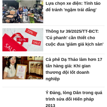
Lựa chọn xe điện: Tỉnh táo
để tránh 'ngậm trái đắng'
Thông tư 39/2025/TT-BCT:
'Cú phanh' cần thiết cho
cuộc đua 'giảm giá kịch sàn'
Cà phê Dạ Thảo làm hơn 17
tấn hàng giả: Khi gian
thương đội lốt doanh
nghiệp
Ý Đảng, lòng Dân trong quá
trình sửa đổi Hiến pháp
2013