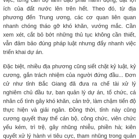
việc, từng cán bộ lãnh đạo phải hành động, đặt lợi
ích của đất nước lên trên hết. Theo đó, từ địa
phương đến Trung ương, các cơ quan liên quan
nhanh chóng tháo gỡ khó khăn, vướng mắc. Cần
xem xét, cắt bỏ bớt những thủ tục không cần thiết,
vẫn đảm bảo đúng pháp luật nhưng đẩy nhanh việc
triển khai dự án.
Đặc biệt, nhiều địa phương cũng siết chặt kỷ luật, kỷ
cương, gắn trách nhiệm của người đứng đầu... Đơn
cử như tỉnh Bắc Giang đã đưa ra chế tài xử lý
nghiêm chủ đầu tư, ban quản lý dự án, tổ chức, cá
nhân cố tình gây khó khăn, cản trở, làm chậm tiến độ
thực hiện và giải ngân. Đồng thời, tỉnh này cũng
cương quyết thay thế cán bộ, công chức, viên chức
yếu kém, trì trệ, gây nhũng nhiễu, phiền hà; kiên
quyết xử lý hành vi tiêu cực, tham nhũng trong quản