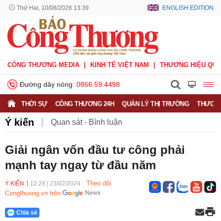
Thứ Hai, 10/08/2026 13:39
ENGLISH EDITION
CÔNG THƯƠNG MEDIA
KINH TẾ VIỆT NAM
THƯƠNG HIỆU QUỐ
Đường dây nóng:
0866.59.4498
THỜI SỰ
CÔNG THƯƠNG 24H
QUẢN LÝ THỊ TRƯỜNG
THƯƠNG
Ý kiến
Quan sát - Bình luận
Công Thương và công luận
Ý kiến
Giải ngân vốn đầu tư công phải
mạnh tay ngay từ đầu năm
Người tốt - Việc tốt
Phỏng vấn - Đối thoại
Theo dõi
Ý KIẾN
12:28
|
23/02/2024
Congthuong.vn trên
Chia sẻ