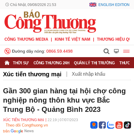
Chủ Nhật, 09/08/2026 21:53
ENGLISH EDITION
CÔNG THƯƠNG MEDIA
KINH TẾ VIỆT NAM
THƯƠNG HIỆU QUỐ
Đường dây nóng:
0866.59.4498
THỜI SỰ
CÔNG THƯƠNG 24H
QUẢN LÝ THỊ TRƯỜNG
THƯƠNG
Xúc tiến thương mại
Xuất nhập khẩu
Phòng vệ thương mại
Thương hiệu quốc gia
Gần 300 gian hàng tại hội chợ công
nghiệp nông thôn khu vực Bắc
Xuất xứ hàng hóa
Xúc tiến thương mại
Trung Bộ - Quảng Bình 2023
Thương mại điện tử
XÚC TIẾN THƯƠNG MẠI
22:19
|
07/07/2023
Theo dõi Congthuong.vn
trên