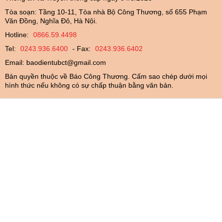
Tòa soạn: Tầng 10-11, Tòa nhà Bộ Công Thương, số 655 Phạm
Văn Đồng, Nghĩa Đô, Hà Nội.
Hotline:
0866.59.4498
Tel:
0243.936.6400
- Fax:
0243.936.6402
Email:
baodientubct@gmail.com
Bản quyền thuộc về Báo Công Thương. Cấm sao chép dưới mọi
hình thức nếu không có sự chấp thuận bằng văn bản.