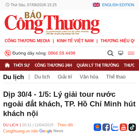
Thứ Sáu, 07/08/2026 15:25
ENGLISH EDITION
CÔNG THƯƠNG MEDIA
KINH TẾ VIỆT NAM
THƯƠNG HIỆU QUỐ
Đường dây nóng:
0866.59.4498
THỜI SỰ
CÔNG THƯƠNG 24H
QUẢN LÝ THỊ TRƯỜNG
THƯƠNG
Du lịch
Du lịch
Giải trí
Văn hóa
Thể thao
V.League
Sáng tác
Văn nghệ
Dịp 30/4 - 1/5: Lý giải tour nước
ngoài đắt khách, TP. Hồ Chí Minh hút
khách nội
Theo dõi
DU LỊCH
20:31
|
12/04/2025
Congthuong.vn trên