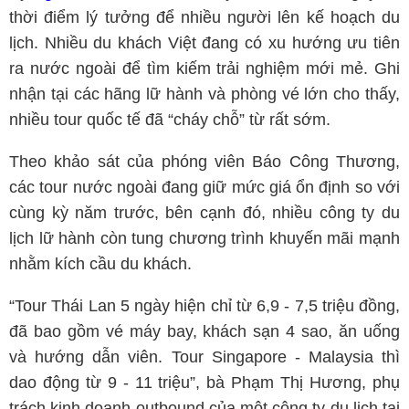
thời điểm lý tưởng để nhiều người lên kế hoạch du
lịch. Nhiều du khách Việt đang có xu hướng ưu tiên
ra nước ngoài để tìm kiếm trải nghiệm mới mẻ. Ghi
nhận tại các hãng lữ hành và phòng vé lớn cho thấy,
nhiều tour quốc tế đã “cháy chỗ” từ rất sớm.
Theo khảo sát của phóng viên Báo Công Thương,
các tour nước ngoài đang giữ mức giá ổn định so với
cùng kỳ năm trước, bên cạnh đó, nhiều công ty du
lịch lữ hành còn tung chương trình khuyến mãi mạnh
nhằm kích cầu du khách.
“Tour Thái Lan 5 ngày hiện chỉ từ 6,9 - 7,5 triệu đồng,
đã bao gồm vé máy bay, khách sạn 4 sao, ăn uống
và hướng dẫn viên. Tour Singapore - Malaysia thì
dao động từ 9 - 11 triệu”, bà Phạm Thị Hương, phụ
trách kinh doanh outbound của một công ty du lịch tại