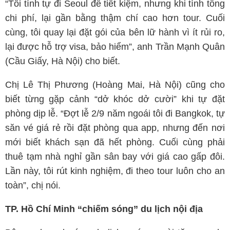
“Tôi tính tự đi Seoul để tiết kiệm, nhưng khi tính tổng
chi phí, lại gần bằng thậm chí cao hơn tour. Cuối
cùng, tôi quay lại đặt gói của bên lữ hành vì ít rủi ro,
lại được hỗ trợ visa, bảo hiểm”, anh Trần Mạnh Quân
(Cầu Giấy, Hà Nội) cho biết.
Chị Lê Thị Phương (Hoàng Mai, Hà Nội) cũng cho
biết từng gặp cảnh “dở khóc dở cười” khi tự đặt
phòng dịp lễ. “Đợt lễ 2/9 năm ngoái tôi đi Bangkok, tự
săn vé giá rẻ rồi đặt phòng qua app, nhưng đến nơi
mới biết khách sạn đã hết phòng. Cuối cùng phải
thuê tạm nhà nghỉ gần sân bay với giá cao gấp đôi.
Lần này, tôi rút kinh nghiệm, đi theo tour luôn cho an
toàn”, chị nói.
TP. Hồ Chí Minh “chiếm sóng” du lịch nội địa