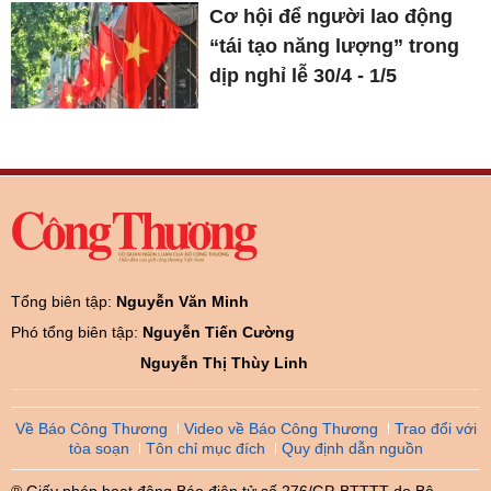
Cơ hội để người lao động
“tái tạo năng lượng” trong
dịp nghỉ lễ 30/4 - 1/5
Tổng biên tập:
Nguyễn Văn Minh
Phó tổng biên tập:
Nguyễn Tiến Cường
Nguyễn Thị Thùy Linh
Về Báo Công Thương
Video về Báo Công Thương
Trao đổi với
tòa soạn
Tôn chỉ mục đích
Quy định dẫn nguồn
® Giấy phép hoạt động Báo điện tử số 276/GP-BTTTT do Bộ