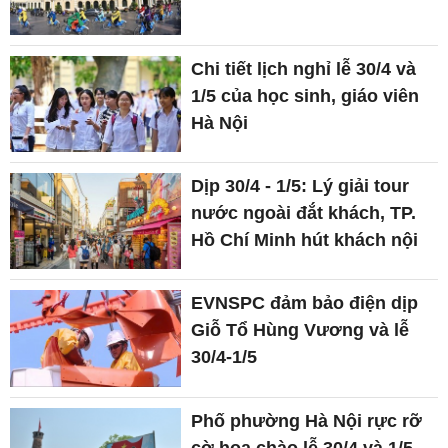
Chi tiết lịch nghỉ lễ 30/4 và
1/5 của học sinh, giáo viên
Hà Nội
Dịp 30/4 - 1/5: Lý giải tour
nước ngoài đắt khách, TP.
Hồ Chí Minh hút khách nội
EVNSPC đảm bảo điện dịp
Giỗ Tổ Hùng Vương và lễ
30/4-1/5
Phố phường Hà Nội rực rỡ
cờ hoa chào lễ 30/4 và 1/5