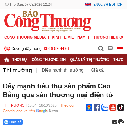
Thứ Sáu, 07/08/2026 12:24
ENGLISH EDITION
CÔNG THƯƠNG MEDIA
KINH TẾ VIỆT NAM
THƯƠNG HIỆU QUỐ
Đường dây nóng:
0866.59.4498
THỜI SỰ
CÔNG THƯƠNG 24H
QUẢN LÝ THỊ TRƯỜNG
THƯƠNG
Thị trường
Điều hành thị trường
Giá cả
Hàng hóa
Nông sản
Thị trường miền núi
Đẩy mạnh tiêu thụ sản phẩm Cao
Bằng qua sàn thương mại điện tử
Theo dõi
THỊ TRƯỜNG
15:04
|
18/10/2025
Congthuong.vn trên
Chia sẻ