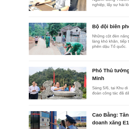
nghiệp, lấy sự hài 
Bộ đội biên p
Những cột đèn năng
làng khó khăn, tiếp
phên dậu Tổ quốc.
Phó Thủ tướng
Minh
Sáng 5/6, tại Khu d
đoàn công tác đã d
Cao Bằng: Tăn
doanh xăng E