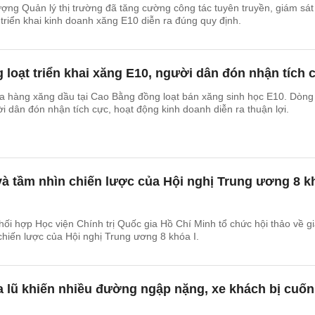
ượng Quản lý thị trường đã tăng cường công tác tuyên truyền, giám sát
nhằm bảo đảm việc triển khai kinh doanh xăng E10 diễn ra đúng quy định.
loạt triển khai xăng E10, người dân đón nhận tích 
ửa hàng xăng dầu tại Cao Bằng đồng loạt bán xăng sinh học E10. Dòng
 dân đón nhận tích cực, hoạt động kinh doanh diễn ra thuận lợi.
ử và tầm nhìn chiến lược của Hội nghị Trung ương 8 k
ối hợp Học viện Chính trị Quốc gia Hồ Chí Minh tổ chức hội thảo về giá
 nhìn chiến lược của Hội nghị Trung ương 8 khóa I.
 lũ khiến nhiều đường ngập nặng, xe khách bị cuốn