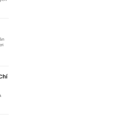
bản
ơi
Chí
à