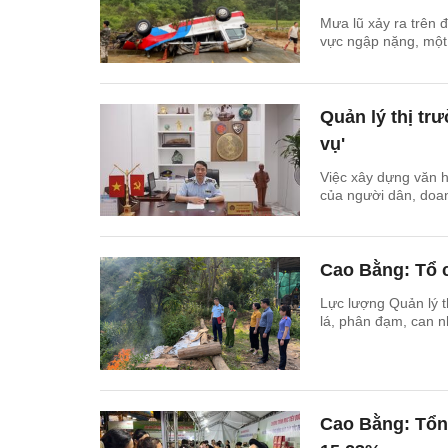
Mưa lũ xảy ra trên 
vực ngập nặng, một 
Quản lý thị tr
vụ'
Việc xây dựng văn h
của người dân, doan
Cao Bằng: Tổ c
Lực lượng Quản lý t
lá, phân đạm, can n
Cao Bằng: Tổn