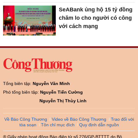
SeABank ủng hộ 15 tỷ đồng
chăm lo cho người có công
với cách mạng
Tổng biên tập:
Nguyễn Văn Minh
Phó tổng biên tập:
Nguyễn Tiến Cường
Nguyễn Thị Thùy Linh
Về Báo Công Thương
Video về Báo Công Thương
Trao đổi với
tòa soạn
Tôn chỉ mục đích
Quy định dẫn nguồn
® Giấy phép hoạt động Báo điện tử số 276/GP-BTTTT do Bộ