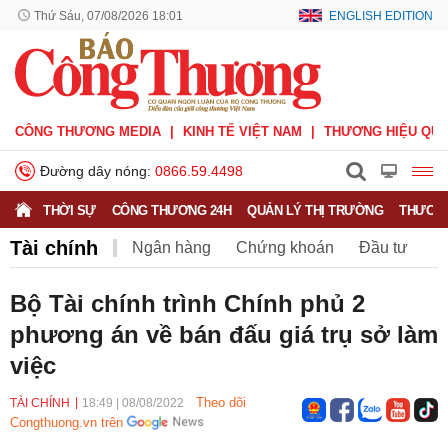
Thứ Sáu, 07/08/2026 18:01
ENGLISH EDITION
CÔNG THƯƠNG MEDIA
KINH TẾ VIỆT NAM
THƯƠNG HIỆU QUỐ
Đường dây nóng:
0866.59.4498
THỜI SỰ
CÔNG THƯƠNG 24H
QUẢN LÝ THỊ TRƯỜNG
THƯƠNG
Tài chính
Ngân hàng
Chứng khoán
Đầu tư
Bảo hiểm
BHXH Việt Nam
Bộ Tài chính trình Chính phủ 2
phương án về bán đấu giá trụ sở làm
việc
Theo dõi
TÀI CHÍNH
18:49
|
08/08/2022
Congthuong.vn trên