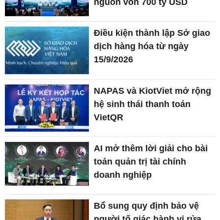
nguồn vốn 700 tỷ USD
Điều kiện thành lập Sở giao
dịch hàng hóa từ ngày
15/9/2026
NAPAS và KiotViet mở rộng
hệ sinh thái thanh toán
VietQR
AI mở thêm lời giải cho bài
toán quản trị tài chính
doanh nghiệp
Bổ sung quy định bảo vệ
người tố giác hành vi rửa