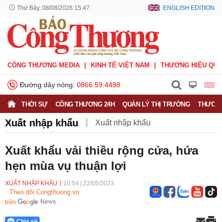
Thứ Bảy, 08/08/2026 15:47
ENGLISH EDITION
CÔNG THƯƠNG MEDIA
KINH TẾ VIỆT NAM
THƯƠNG HIỆU QUỐ
Đường dây nóng:
0866.59.4498
THỜI SỰ
CÔNG THƯƠNG 24H
QUẢN LÝ THỊ TRƯỜNG
THƯƠNG
Xuất nhập khẩu
Xuất nhập khẩu
Phòng vệ thương mại
Thương hiệu quốc gia
Xuất khẩu vải thiều rộng cửa, hứa
hẹn mùa vụ thuận lợi
Xuất xứ hàng hóa
Xúc tiến thương mại
Thương mại điện tử
XUẤT NHẬP KHẨU
10:54
|
22/05/2023
Theo dõi Congthuong.vn
trên
Chia sẻ