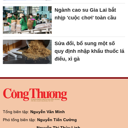
Ngành cao su Gia Lai bắt
nhịp 'cuộc chơi' toàn cầu
Sửa đổi, bổ sung một số
quy định nhập khẩu thuốc lá
điếu, xì gà
Tổng biên tập:
Nguyễn Văn Minh
Phó tổng biên tập:
Nguyễn Tiến Cường
Nguyễn Thị Thùy Linh