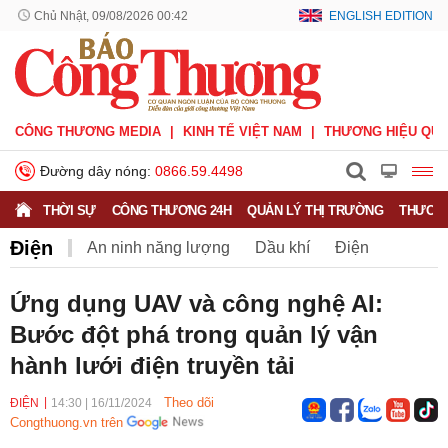
Chủ Nhật, 09/08/2026 00:42
ENGLISH EDITION
CÔNG THƯƠNG MEDIA
KINH TẾ VIỆT NAM
THƯƠNG HIỆU QUỐ
Đường dây nóng:
0866.59.4498
THỜI SỰ
CÔNG THƯƠNG 24H
QUẢN LÝ THỊ TRƯỜNG
THƯƠNG
Điện
An ninh năng lượng
Dầu khí
Điện
Năng lượng tái tạo
Than
Tiết kiệm điện
Ứng dụng UAV và công nghệ AI:
Bước đột phá trong quản lý vận
hành lưới điện truyền tải
Theo dõi
ĐIỆN
14:30
|
16/11/2024
Congthuong.vn trên