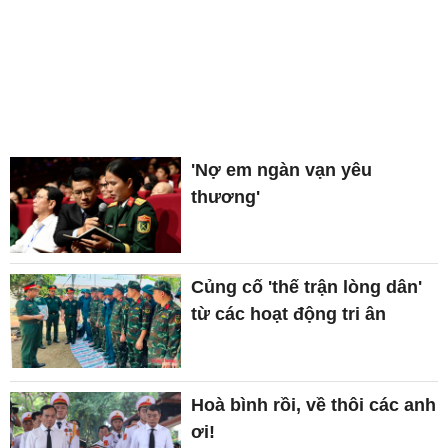
'Nợ em ngàn vạn yêu
thương'
Củng cố 'thế trận lòng dân'
từ các hoạt động tri ân
Hoà bình rồi, về thôi các anh
ơi!