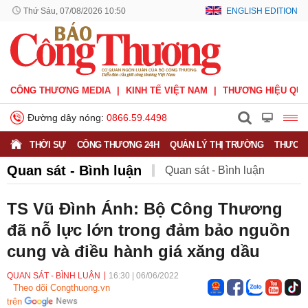
Thứ Sáu, 07/08/2026 10:50
ENGLISH EDITION
CÔNG THƯƠNG MEDIA
KINH TẾ VIỆT NAM
THƯƠNG HIỆU QUỐ
Đường dây nóng:
0866.59.4498
THỜI SỰ
CÔNG THƯƠNG 24H
QUẢN LÝ THỊ TRƯỜNG
THƯƠNG
Quan sát - Bình luận
Quan sát - Bình luận
Công Thương và công luận
Ý kiến
TS Vũ Đình Ánh: Bộ Công Thương
đã nỗ lực lớn trong đảm bảo nguồn
Người tốt - Việc tốt
Phỏng vấn - Đối thoại
cung và điều hành giá xăng dầu
QUAN SÁT - BÌNH LUẬN
16:30
|
06/06/2022
Theo dõi Congthuong.vn
trên