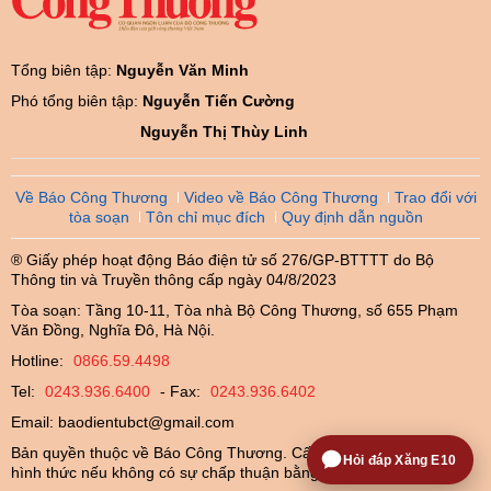
Tổng biên tập:
Nguyễn Văn Minh
Phó tổng biên tập:
Nguyễn Tiến Cường
Nguyễn Thị Thùy Linh
Về Báo Công Thương
Video về Báo Công Thương
Trao đổi với
tòa soạn
Tôn chỉ mục đích
Quy định dẫn nguồn
® Giấy phép hoạt động Báo điện tử số 276/GP-BTTTT do Bộ
Thông tin và Truyền thông cấp ngày 04/8/2023
Tòa soạn: Tầng 10-11, Tòa nhà Bộ Công Thương, số 655 Phạm
Văn Đồng, Nghĩa Đô, Hà Nội.
Hotline:
0866.59.4498
Tel:
0243.936.6400
- Fax:
0243.936.6402
Email:
baodientubct@gmail.com
Bản quyền thuộc về Báo Công Thương. Cấm sao chép dưới mọi
Hỏi đáp Xăng E10
hình thức nếu không có sự chấp thuận bằng văn bản.