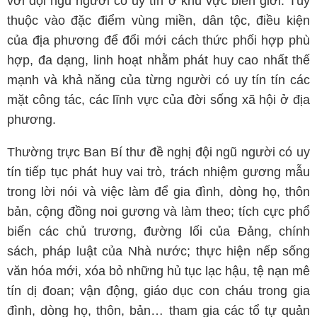
với đội ngũ người có uy tín ở khu vực biên giới. Tùy
thuộc vào đặc điểm vùng miền, dân tộc, điều kiện
của địa phương để đổi mới cách thức phối hợp phù
hợp, đa dạng, linh hoạt nhằm phát huy cao nhất thế
mạnh và khả năng của từng người có uy tín tín các
mặt công tác, các lĩnh vực của đời sống xã hội ở địa
phương.
Thường trực Ban Bí thư đề nghị đội ngũ người có uy
tín tiếp tục phát huy vai trò, trách nhiệm gương mẫu
trong lời nói và việc làm để gia đình, dòng họ, thôn
bản, cộng đồng noi gương và làm theo; tích cực phổ
biến các chủ trương, đường lối của Đảng, chính
sách, pháp luật của Nhà nước; thực hiện nếp sống
văn hóa mới, xóa bỏ những hủ tục lạc hậu, tệ nạn mê
tín dị đoan; vận động, giáo dục con cháu trong gia
đình, dòng họ, thôn, bản… tham gia các tổ tự quản