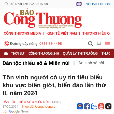
Chủ Nhật, 09/08/2026 07:58
ENGLISH EDITION
CÔNG THƯƠNG MEDIA
KINH TẾ VIỆT NAM
THƯƠNG HIỆU QUỐ
Đường dây nóng:
0866.59.4498
THỜI SỰ
CÔNG THƯƠNG 24H
QUẢN LÝ THỊ TRƯỜNG
THƯƠNG
Dân tộc thiểu số & Miền núi
An sinh xã hội
Vùng cao đổi mới
Hỏi - Đáp
Đời sống vùng miền
Tôn vinh người có uy tín tiêu biểu
khu vực biên giới, biển đảo lần thứ
II, năm 2024
DÂN TỘC THIỂU SỐ & MIỀN NÚI
14:06
|
Theo dõi Congthuong.vn
17/06/2024
trên