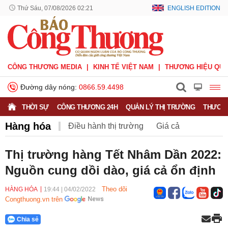
Thứ Sáu, 07/08/2026 02:21
ENGLISH EDITION
CÔNG THƯƠNG MEDIA
KINH TẾ VIỆT NAM
THƯƠNG HIỆU QUỐ
Đường dây nóng:
0866.59.4498
THỜI SỰ
CÔNG THƯƠNG 24H
QUẢN LÝ THỊ TRƯỜNG
THƯƠNG
Hàng hóa
Điều hành thị trường
Giá cả
Hàng hóa
Nông sản
Thị trường miền núi
Thị trường hàng Tết Nhâm Dần 2022:
Nguồn cung dồi dào, giá cả ổn định
Theo dõi
HÀNG HÓA
19:44
|
04/02/2022
Congthuong.vn trên
Chia sẻ