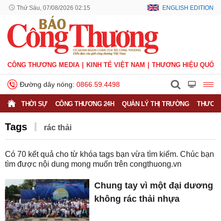
Thứ Sáu, 07/08/2026 02:15
ENGLISH EDITION
CÔNG THƯƠNG MEDIA
KINH TẾ VIỆT NAM
THƯƠNG HIỆU QUỐC 
Đường dây nóng:
0866.59.4498
THỜI SỰ
CÔNG THƯƠNG 24H
QUẢN LÝ THỊ TRƯỜNG
THƯƠNG
Tags
rác thải
Có
70
kết quả cho từ khóa tags bạn vừa tìm kiếm. Chúc bạn
tìm được nội dung mong muốn trên
congthuong.vn
Chung tay vì một đại dương
không rác thải nhựa