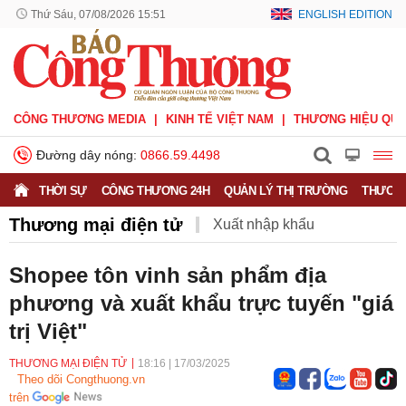
Thứ Sáu, 07/08/2026 15:51
ENGLISH EDITION
CÔNG THƯƠNG MEDIA
KINH TẾ VIỆT NAM
THƯƠNG HIỆU QUỐ
Đường dây nóng:
0866.59.4498
THỜI SỰ
CÔNG THƯƠNG 24H
QUẢN LÝ THỊ TRƯỜNG
THƯƠNG
Thương mại điện tử
Xuất nhập khẩu
Phòng vệ thương mại
Thương hiệu quốc gia
Shopee tôn vinh sản phẩm địa
phương và xuất khẩu trực tuyến "giá
Xuất xứ hàng hóa
Xúc tiến thương mại
trị Việt"
Thương mại điện tử
THƯƠNG MẠI ĐIỆN TỬ
18:16
|
17/03/2025
Theo dõi Congthuong.vn
trên