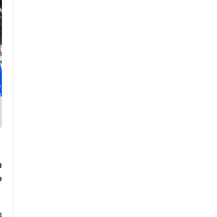
n
o
g