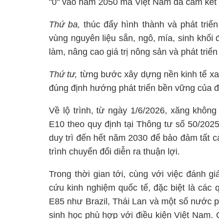
"0" vào năm 2050 mà Việt Nam đã cam kết 
Thứ ba,
thúc đẩy hình thành và phát tri
vùng nguyên liệu sắn, ngô, mía, sinh khối
làm, nâng cao giá trị nông sản và phát triển
Thứ tư,
từng bước xây dựng nền kinh tế xan
đúng định hướng phát triển bền vững của 
Về lộ trình, từ ngày 1/6/2026, xăng khôn
E10 theo quy định tại Thông tư số 50/202
duy trì đến hết năm 2030 để bảo đảm tất c
trình chuyển đổi diễn ra thuận lợi.
Trong thời gian tới, cùng với việc đánh gi
cứu kinh nghiệm quốc tế, đặc biệt là các
E85 như Brazil, Thái Lan và một số nước ph
sinh học phù hợp với điều kiện Việt Nam. 