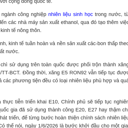
với cộng đồng quốc tế.
ển ngành công nghiệp
nhiên liệu sinh học
trong nước, t
 đến các nhà máy sản xuất ethanol, qua đó tạo thêm việ
 kinh tế nông thôn.
h, kinh tế tuần hoàn và nền sản xuất các-bon thấp the
đất nước.
g chì sử dụng trên toàn quốc được phối trộn thành xăn
5/TT-BCT. Đồng thời, xăng E5 RON92 vẫn tiếp tục đượ
ả các phương tiện đều có loại nhiên liệu phù hợp và qu
á thực tiễn triển khai E10, Chính phủ sẽ tiếp tục nghiê
 quốc gia đã sử dụng thành công E20, E27 hay thậm ch
át triển, để từng bước hoàn thiện chính sách nhiên liệ
Có thể nói, ngày 1/6/2026 là bước khởi đầu cho một gia