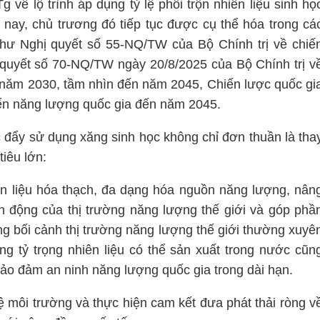
về lộ trình áp dụng tỷ lệ phối trộn nhiên liệu sinh họ
n nay, chủ trương đó tiếp tục được cụ thể hóa trong cá
ư Nghị quyết số 55-NQ/TW của Bộ Chính trị về chiế
ị quyết số 70-NQ/TW ngày 20/8/2025 của Bộ Chính trị v
năm 2030, tầm nhìn đến năm 2045, Chiến lược quốc gi
iển năng lượng quốc gia đến năm 2045.
c đẩy sử dụng xăng sinh học không chỉ đơn thuần là tha
tiêu lớn:
n liệu hóa thạch, đa dạng hóa nguồn năng lượng, nân
 động của thị trường năng lượng thế giới và góp phầ
g bối cảnh thị trường năng lượng thế giới thường xuyê
ăng tỷ trọng nhiên liệu có thể sản xuất trong nước cũn
ảo đảm an ninh năng lượng quốc gia trong dài hạn.
ệ môi trường và thực hiện cam kết đưa phát thải ròng v