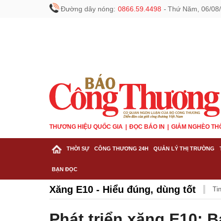
Đường dây nóng:
0866.59.4498
-
Thứ Năm, 06/08/
THƯƠNG HIỆU QUỐC GIA
ĐỌC BÁO IN
GIẢM NGHÈO TH
THỜI SỰ
CÔNG THƯƠNG 24H
QUẢN LÝ THỊ TRƯỜNG
BẠN ĐỌC
Xăng E10 - Hiểu đúng, dùng tốt
Ti
Phát triển xăng E10: 