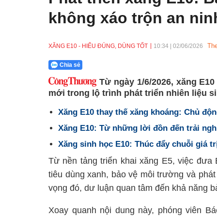
không xáo trộn an nin
The
XĂNG E10 - HIỂU ĐÚNG, DÙNG TỐT
10:34
|
02/06/2026
Chia sẻ
Từ ngày 1/6/2026, xăng E10
mới trong lộ trình phát triển nhiên liệu s
Xăng E10 thay thế xăng khoáng: Chủ động
Xăng E10: Từ những lời đồn đến trải ngh
Xăng sinh học E10: Thúc đẩy chuỗi giá tr
Từ nền tảng triển khai xăng E5, việc đưa
tiêu dùng xanh, bảo vệ môi trường và phát 
vọng đó, dư luận quan tâm đến khả năng b
Xoay quanh nội dung này, phóng viên Bá