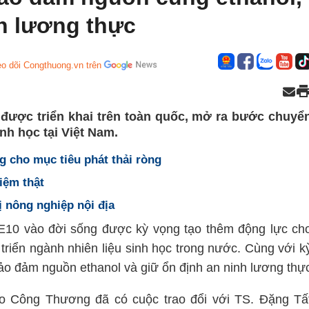
h lương thực
o dõi Congthuong.vn trên
 được triển khai trên toàn quốc, mở ra bước chuyể
inh học tại Việt Nam.
 cho mục tiêu phát thải ròng
iệm thật
ị nông nghiệp nội địa
 E10 vào đời sống được kỳ vọng tạo thêm động lực ch
triển ngành nhiên liệu sinh học trong nước. Cùng với k
ảo đảm nguồn ethanol và giữ ổn định an ninh lương thự
o Công Thương đã có cuộc trao đổi với TS. Đặng Tấ