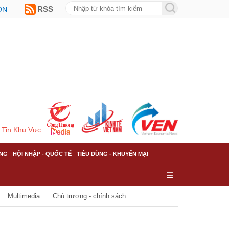
ON
RSS
Tin Khu Vực
NG
HỘI NHẬP - QUỐC TẾ
TIÊU DÙNG - KHUYẾN MẠI
Multimedia
Chủ trương - chính sách