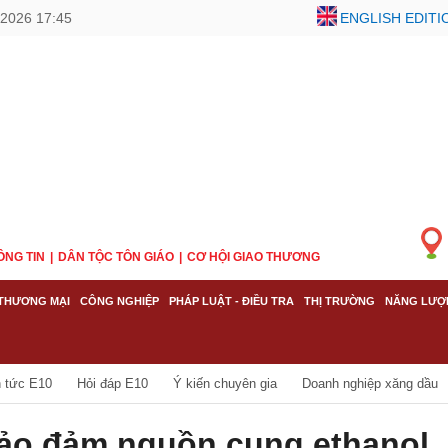
2026 17:45
ENGLISH EDITI
ÔNG TIN
DÂN TỘC TÔN GIÁO
CƠ HỘI GIAO THƯƠNG
THƯƠNG MẠI
CÔNG NGHIỆP
PHÁP LUẬT - ĐIỀU TRA
THỊ TRƯỜNG
NĂNG LƯỢ
n tức E10
Hỏi đáp E10
Ý kiến chuyên gia
Doanh nghiệp xăng dầu
Bảo đảm nguồn cung ethanol,