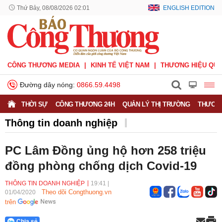
Thứ Bảy, 08/08/2026 02:01
ENGLISH EDITION
CÔNG THƯƠNG MEDIA
KINH TẾ VIỆT NAM
THƯƠNG HIỆU QUỐ
Đường dây nóng:
0866.59.4498
THỜI SỰ
CÔNG THƯƠNG 24H
QUẢN LÝ THỊ TRƯỜNG
THƯƠNG
Thông tin doanh nghiệp
Doanh nghiệp vì Người tiêu dùng
Doanh nhân
PC Lâm Đồng ủng hộ hơn 258 triệu
Thông tin doanh nghiệp
đồng phòng chống dịch Covid-19
THÔNG TIN DOANH NGHIỆP
19:41
|
Theo dõi Congthuong.vn
01/04/2020
trên
Chia sẻ