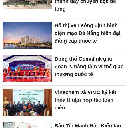
thành dây chuyền cọc bê
tông
Đô thị ven sông định hình
diện mạo Đà Nẵng hiện đại,
đẳng cấp quốc tế
Động thổ Gemalink giai
đoạn 2, nâng tầm vị thế giao
thương quốc tế
Vinachem và VIMC ký kết
thỏa thuận hợp tác toàn
diện
Bảo Tín Mạnh Hải: Kiến tạo