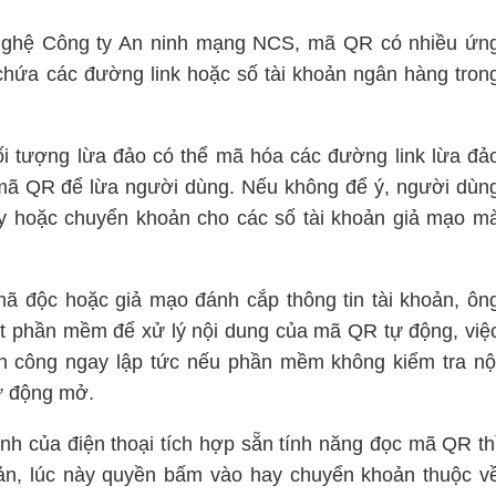
nghệ Công ty An ninh mạng NCS, mã QR có nhiều ứn
chứa các đường link hoặc số tài khoản ngân hàng tron
i tượng lừa đảo có thể mã hóa các đường link lừa đả
 mã QR để lừa người dùng. Nếu không để ý, người dùn
ày hoặc chuyển khoản cho các số tài khoản giả mạo m
mã độc hoặc giả mạo đánh cắp thông tin tài khoản, ôn
t phần mềm để xử lý nội dung của mã QR tự động, việ
ấn công ngay lập tức nếu phần mềm không kiểm tra nộ
tự động mở.
h của điện thoại tích hợp sẵn tính năng đọc mã QR th
hoản, lúc này quyền bấm vào hay chuyển khoản thuộc v