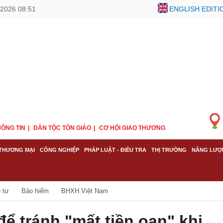
2026 08:51
ENGLISH EDITI
ÔNG TIN
DÂN TỘC TÔN GIÁO
CƠ HỘI GIAO THƯƠNG
THƯƠNG MẠI
CÔNG NGHIỆP
PHÁP LUẬT - ĐIỀU TRA
THỊ TRƯỜNG
NĂNG LƯỢ
 tư
Bảo hiểm
BHXH Việt Nam
ể tránh "mất tiền oan" khi