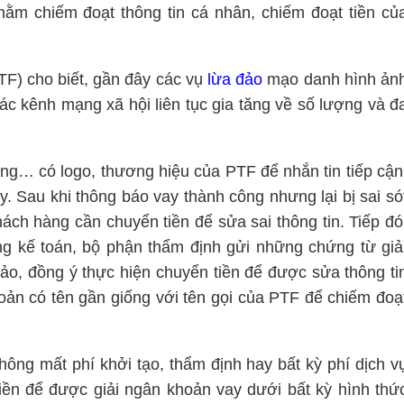
m chiếm đoạt thông tin cá nhân, chiếm đoạt tiền củ
F) cho biết, gần đây các vụ
lừa đảo
mạo danh hình ản
ác kênh mạng xã hội liên tục gia tăng về số lượng và đ
ng… có logo, thương hiệu của PTF để nhắn tin tiếp cận
. Sau khi thông báo vay thành công nhưng lại bị sai só
khách hàng cần chuyển tiền để sửa sai thông tin. Tiếp đó
g kế toán, bộ phận thẩm định gửi những chứng từ giả
đảo, đồng ý thực hiện chuyển tiền để được sửa thông ti
hoản có tên gần giống với tên gọi của PTF để chiếm đoạ
hông mất phí khởi tạo, thẩm định hay bất kỳ phí dịch v
iền để được giải ngân khoản vay dưới bất kỳ hình thứ