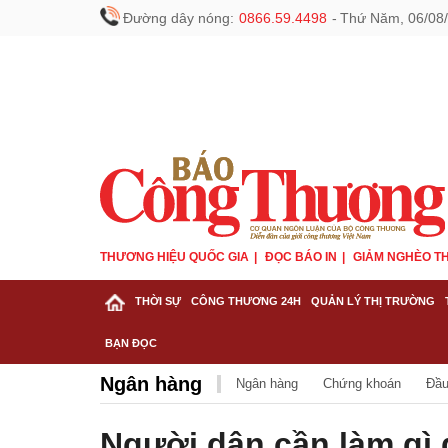
Đường dây nóng:
0866.59.4498
-
Thứ Năm, 06/08/
THƯƠNG HIỆU QUỐC GIA
ĐỌC BÁO IN
GIẢM NGHÈO TH
THỜI SỰ
CÔNG THƯƠNG 24H
QUẢN LÝ THỊ TRƯỜNG
BẠN ĐỌC
Ngân hàng
Ngân hàng
Chứng khoán
Đầu
Người dân cần làm gì đ