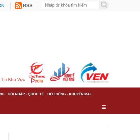
ON
RSS
Tin Khu Vực
NG
HỘI NHẬP - QUỐC TẾ
TIÊU DÙNG - KHUYẾN MẠI