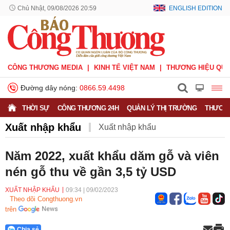
Chủ Nhật, 09/08/2026 20:59
ENGLISH EDITION
CÔNG THƯƠNG MEDIA
KINH TẾ VIỆT NAM
THƯƠNG HIỆU QUỐ
Đường dây nóng:
0866.59.4498
THỜI SỰ
CÔNG THƯƠNG 24H
QUẢN LÝ THỊ TRƯỜNG
THƯƠNG
Xuất nhập khẩu
Xuất nhập khẩu
Phòng vệ thương mại
Thương hiệu quốc gia
Năm 2022, xuất khẩu dăm gỗ và viên
nén gỗ thu về gần 3,5 tỷ USD
Xuất xứ hàng hóa
Xúc tiến thương mại
Thương mại điện tử
XUẤT NHẬP KHẨU
09:34
|
09/02/2023
Theo dõi Congthuong.vn
trên
Chia sẻ