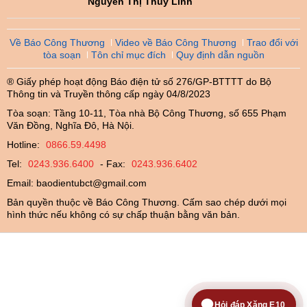
Nguyễn Thị Thùy Linh
Về Báo Công Thương
Video về Báo Công Thương
Trao đổi với
tòa soạn
Tôn chỉ mục đích
Quy định dẫn nguồn
® Giấy phép hoạt động Báo điện tử số 276/GP-BTTTT do Bộ
Thông tin và Truyền thông cấp ngày 04/8/2023
Tòa soạn: Tầng 10-11, Tòa nhà Bộ Công Thương, số 655 Phạm
Văn Đồng, Nghĩa Đô, Hà Nội.
Hotline:
0866.59.4498
Tel:
0243.936.6400
- Fax:
0243.936.6402
Email:
baodientubct@gmail.com
Bản quyền thuộc về Báo Công Thương. Cấm sao chép dưới mọi
hình thức nếu không có sự chấp thuận bằng văn bản.
Hỏi đáp Xăng E10