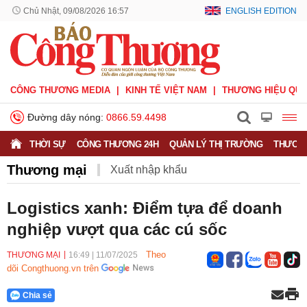
Chủ Nhật, 09/08/2026 16:57
ENGLISH EDITION
CÔNG THƯƠNG MEDIA
KINH TẾ VIỆT NAM
THƯƠNG HIỆU QUỐ
Đường dây nóng:
0866.59.4498
THỜI SỰ
CÔNG THƯƠNG 24H
QUẢN LÝ THỊ TRƯỜNG
THƯƠNG
Thương mại
Xuất nhập khẩu
Phòng vệ thương mại
Thương hiệu quốc gia
Logistics xanh: Điểm tựa để doanh
nghiệp vượt qua các cú sốc
Xuất xứ hàng hóa
Xúc tiến thương mại
Thương mại điện tử
Theo
THƯƠNG MẠI
16:49
|
11/07/2025
dõi Congthuong.vn trên
Chia sẻ