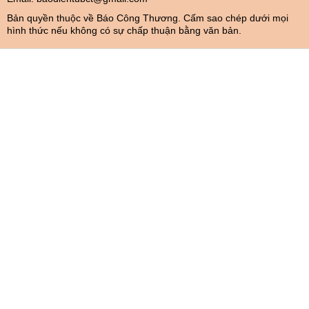
Bản quyền thuộc về Báo Công Thương. Cấm sao chép dưới mọi
hình thức nếu không có sự chấp thuận bằng văn bản.