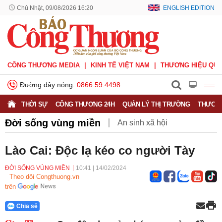
Chủ Nhật, 09/08/2026 16:20
ENGLISH EDITION
CÔNG THƯƠNG MEDIA
KINH TẾ VIỆT NAM
THƯƠNG HIỆU QUỐ
Đường dây nóng:
0866.59.4498
THỜI SỰ
CÔNG THƯƠNG 24H
QUẢN LÝ THỊ TRƯỜNG
THƯƠNG
Đời sống vùng miền
An sinh xã hội
Vùng cao đổi mới
Hỏi - Đáp
Đời sống vùng miền
Lào Cai: Độc lạ kéo co người Tày
ĐỜI SỐNG VÙNG MIỀN
10:41
|
14/02/2024
Theo dõi Congthuong.vn
trên
Chia sẻ