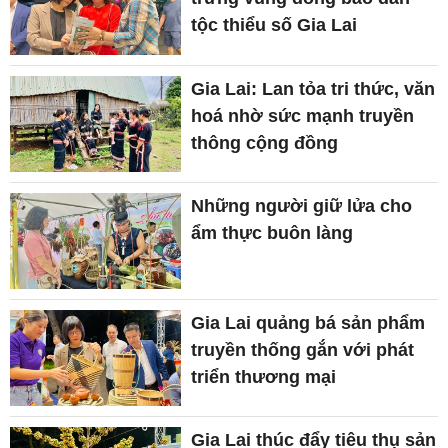
tộc thiểu số Gia Lai
Gia Lai: Lan tỏa tri thức, văn
hoá nhờ sức mạnh truyền
thông cộng đồng
Những người giữ lửa cho
ẩm thực buôn làng
Gia Lai quảng bá sản phẩm
truyền thống gắn với phát
triển thương mại
Gia Lai thúc đẩy tiêu thụ sản