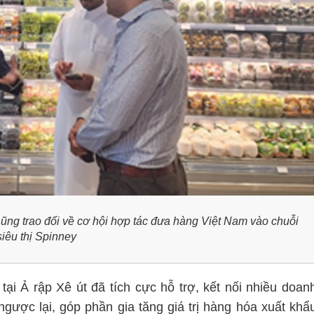
Dũng
trao đổi về cơ hội hợp tác đưa hàng Việt Nam vào chuỗi
siêu thị Spinney
tại Ả rập Xê út đã tích cực hỗ trợ, kết nối nhiều doan
ngược lại, góp phần gia tăng giá trị hàng hóa xuất khẩ