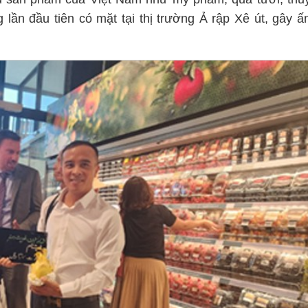
g lần đầu tiên có mặt tại thị trường Ả rập Xê út, gây ấ