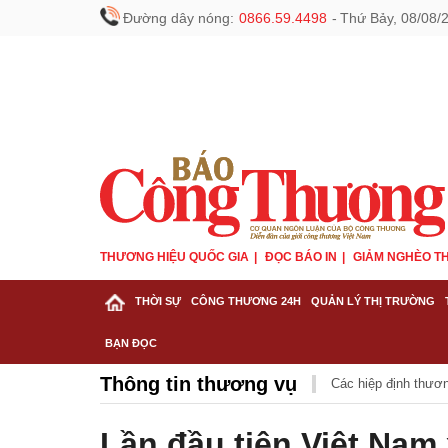
Đường dây nóng:
0866.59.4498
-
Thứ Bảy, 08/08/
THƯƠNG HIỆU QUỐC GIA
ĐỌC BÁO IN
GIẢM NGHÈO TH
THỜI SỰ
CÔNG THƯƠNG 24H
QUẢN LÝ THỊ TRƯỜNG
BẠN ĐỌC
Thông tin thương vụ
Các hiệp định thươ
Lần đầu tiên Việt Nam