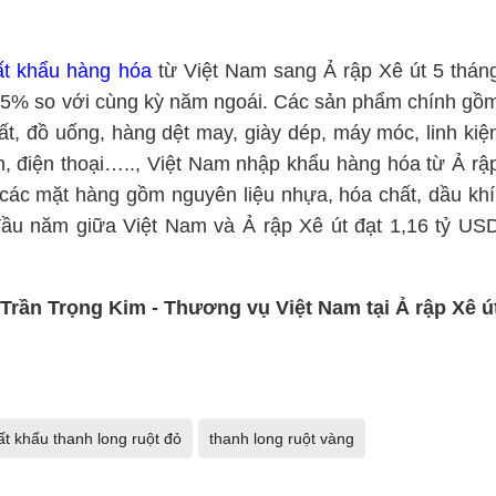
ất khẩu hàng hóa
từ Việt Nam sang Ả rập Xê út 5 thán
,5% so với cùng kỳ năm ngoái. Các sản phẩm chính gồ
thất, đồ uống, hàng dệt may, giày dép, máy móc, linh kiệ
ính, điện thoại….., Việt Nam nhập khẩu hàng hóa từ Ả rậ
, các mặt hàng gồm nguyên liệu nhựa, hóa chất, dầu khí
ầu năm giữa Việt Nam và Ả rập Xê út đạt 1,16 tỷ US
Trần Trọng Kim - Thương vụ Việt Nam tại Ả rập Xê ú
ất khẩu thanh long ruột đỏ
thanh long ruột vàng