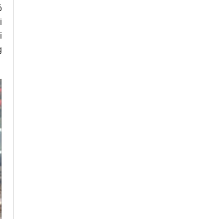
ó
i
i
g