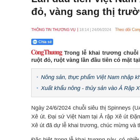
đỏ, vàng sang thị trườ
Theo dõi Con
THÔNG TIN THƯƠNG VỤ
18:14
|
24/06/2024
Chia sẻ
Trong lễ khai trương chuỗi 
ruột đỏ, ruột vàng lần đầu tiên có mặt tạ
Nông sản, thực phẩm Việt Nam nhập kh
Xuất khẩu nông - thủy sản vào Ả Rập Xê
Ngày 24/6/2024 chuỗi siêu thị Spinneys (UAE
Xê út. Đại sứ Việt Nam tại Ả rập Xê út Đ
Xê út đã dự lễ khai trương, chúc mừng và 
Đặc biệt trong lễ khai trương này, có nh