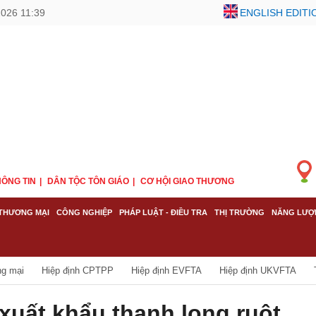
2026 11:39
ENGLISH EDITI
ÔNG TIN
DÂN TỘC TÔN GIÁO
CƠ HỘI GIAO THƯƠNG
THƯƠNG MẠI
CÔNG NGHIỆP
PHÁP LUẬT - ĐIỀU TRA
THỊ TRƯỜNG
NĂNG LƯỢ
ng mại
Hiệp định CPTPP
Hiệp định EVFTA
Hiệp định UKVFTA
 xuất khẩu thanh long ruột