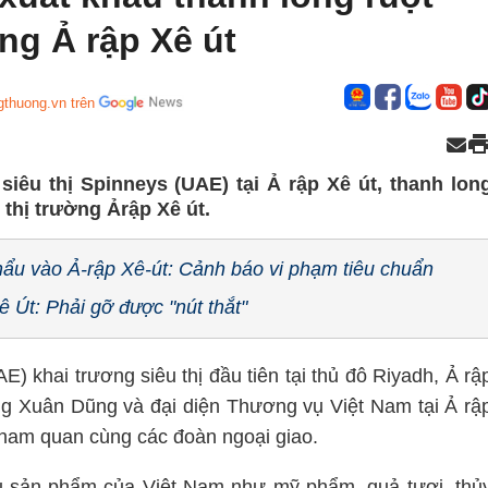
ng Ả rập Xê út
gthuong.vn trên
siêu thị Spinneys (UAE) tại Ả rập Xê út, thanh lon
i thị trường Ảrập Xê út.
ẩu vào Ả-rập Xê-út: Cảnh báo vi phạm tiêu chuẩn
 Út: Phải gỡ được "nút thắt"
) khai trương siêu thị đầu tiên tại thủ đô Riyadh, Ả rậ
ặng Xuân Dũng và đại diện Thương vụ Việt Nam tại Ả rậ
tham quan cùng các đoàn ngoại giao.
iều sản phẩm của Việt Nam như mỹ phẩm, quả tươi, thủ