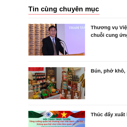
Tin cùng chuyên mục
Thương vụ Việ
chuỗi cung ứn
Bún, phở khô, 
Thúc đẩy xuất