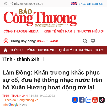
Thứ Bảy, 08/08/2026 15:02
ENGLISH EDITION
CÔNG THƯƠNG MEDIA
KINH TẾ VIỆT NAM
THƯƠNG HIỆU QUỐ
Đường dây nóng:
0866.59.4498
THỜI SỰ
CÔNG THƯƠNG 24H
QUẢN LÝ THỊ TRƯỜNG
THƯƠNG
Tỉnh - thành 24h
Lâm Đồng: Khẩn trương khắc phục
sự cố, đưa hệ thống nhạc nước trên
hồ Xuân Hương hoạt động trở lại
TỈNH - THÀNH 24H
14:58
|
04/12/2023
Theo dõi Congthuong.vn
trên