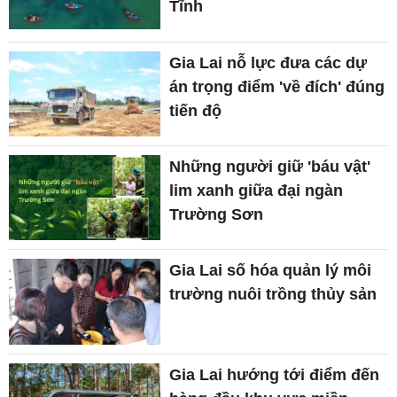
Tĩnh
Gia Lai nỗ lực đưa các dự
án trọng điểm 'về đích' đúng
tiến độ
Những người giữ 'báu vật'
lim xanh giữa đại ngàn
Trường Sơn
Gia Lai số hóa quản lý môi
trường nuôi trồng thủy sản
Gia Lai hướng tới điểm đến