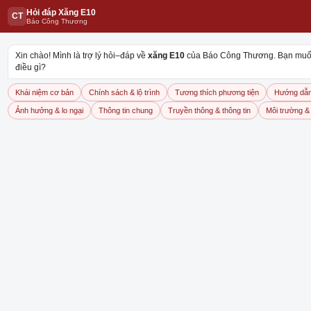
Thứ Bảy, 08/08/2026 13:48
ENGLISH EDITION
Hỏi đáp Xăng E10
CT
Báo Công Thương
Xin chào! Mình là trợ lý hỏi–đáp về
xăng E10
của Báo Công Thương. Bạn muốn
điều gì?
CÔNG THƯƠNG MEDIA
KINH TẾ VIỆT NAM
THƯƠNG HIỆU QUỐ
Khái niệm cơ bản
Chính sách & lộ trình
Tương thích phương tiện
Hướng dẫn
Ảnh hưởng & lo ngại
Thông tin chung
Truyền thông & thông tin
Môi trường & 
Đường dây nóng:
0866.59.4498
THỜI SỰ
CÔNG THƯƠNG 24H
QUẢN LÝ THỊ TRƯỜNG
THƯƠNG
Ngân hàng
Ngân hàng
Chứng khoán
Đầu tư
Bảo hiểm
BHXH Việt Nam
Lãi suất ngân hàng hôm nay ngày
29/5/2024: Xuất hiện nhà băng tăng
mạnh lãi suất tới 0,8%/năm
Theo dõi
NGÂN HÀNG
10:57
|
29/05/2024
Congthuong.vn trên