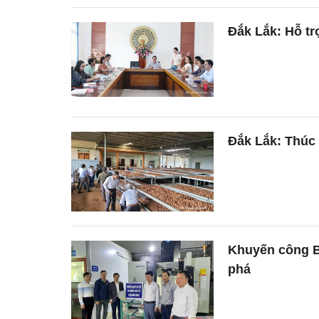
Đắk Lắk: Hỗ t
Đắk Lắk: Thúc
Khuyến công B
phá