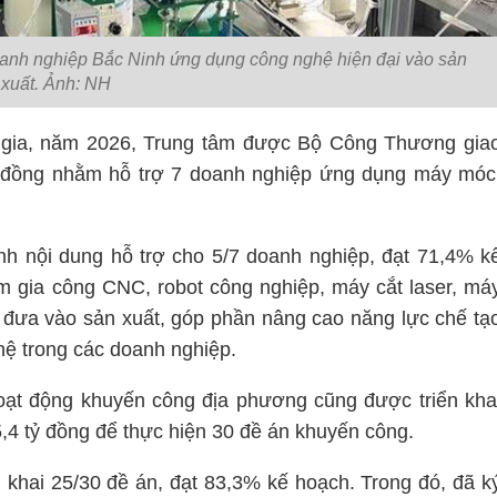
anh nghiệp Bắc Ninh ứng dụng công nghệ hiện đại vào sản
xuất. Ảnh: NH
c gia, năm 2026, Trung tâm được Bộ Công Thương gia
tỷ đồng nhằm hỗ trợ 7 doanh nghiệp ứng dụng máy móc
h nội dung hỗ trợ cho 5/7 doanh nghiệp, đạt 71,4% k
tâm gia công CNC, robot công nghiệp, máy cắt laser, má
c đưa vào sản xuất, góp phần nâng cao năng lực chế tạ
hệ trong các doanh nghiệp.
oạt động khuyến công địa phương cũng được triển kha
5,4 tỷ đồng để thực hiện 30 đề án khuyến công.
 khai 25/30 đề án, đạt 83,3% kế hoạch. Trong đó, đã k