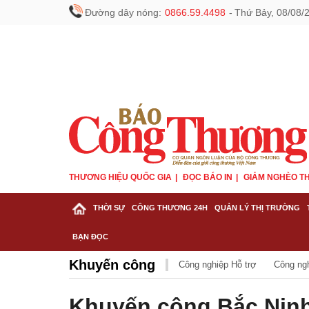
Đường dây nóng:
0866.59.4498
-
Thứ Bảy, 08/08/
THƯƠNG HIỆU QUỐC GIA
ĐỌC BÁO IN
GIẢM NGHÈO TH
THỜI SỰ
CÔNG THƯƠNG 24H
QUẢN LÝ THỊ TRƯỜNG
BẠN ĐỌC
Khuyến công
Công nghiệp Hỗ trợ
Công ng
Khuyến công Bắc Ninh