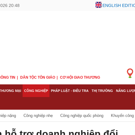
2026 20:48
ENGLISH EDITI
ÔNG TIN
DÂN TỘC TÔN GIÁO
CƠ HỘI GIAO THƯƠNG
THƯƠNG MẠI
CÔNG NGHIỆP
PHÁP LUẬT - ĐIỀU TRA
THỊ TRƯỜNG
NĂNG LƯỢ
hiệp nặng
Công nghiệp nhẹ
Công nghiệp quốc phòng
Khuyến công
 hỗ trợ doanh nghiệp đổi