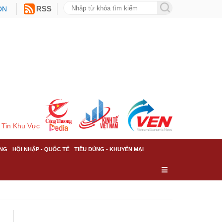
ON
RSS
Tin Khu Vực
NG
HỘI NHẬP - QUỐC TẾ
TIÊU DÙNG - KHUYẾN MẠI