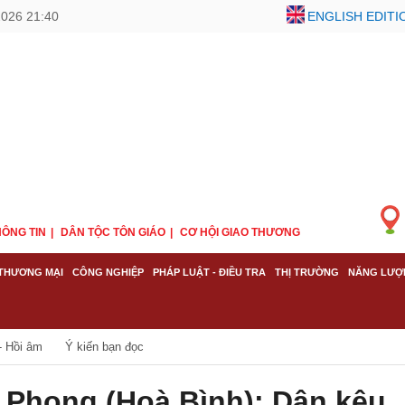
2026 21:40
ENGLISH EDITI
ÔNG TIN
DÂN TỘC TÔN GIÁO
CƠ HỘI GIAO THƯƠNG
THƯƠNG MẠI
CÔNG NGHIỆP
PHÁP LUẬT - ĐIỀU TRA
THỊ TRƯỜNG
NĂNG LƯỢ
- Hồi âm
Ý kiến bạn đọc
 Phong (Hoà Bình): Dân kêu