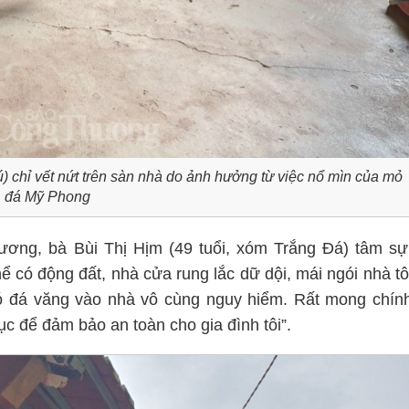
 chỉ vết nứt trên sàn nhà do ảnh hưởng từ việc nổ mìn của mỏ
đá Mỹ Phong
ương, bà Bùi Thị Hịm (49 tuổi, xóm Trắng Đá) tâm sự
 có động đất, nhà cửa rung lắc dữ dội, mái ngói nhà tô
có đá văng vào nhà vô cùng nguy hiểm. Rất mong chín
 để đảm bảo an toàn cho gia đình tôi”.