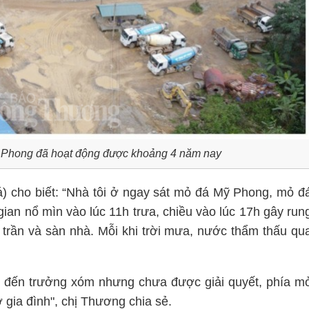
ỹ Phong đã hoạt động được khoảng 4 năm nay
á) cho biết: “Nhà tôi ở ngay sát mỏ đá Mỹ Phong, mỏ đ
ian nổ mìn vào lúc 11h trưa, chiều vào lúc 17h gây run
n trần và sàn nhà. Mỗi khi trời mưa, nước thẩm thấu qu
lần đến trưởng xóm nhưng chưa được giải quyết, phía m
 gia đình", chị Thương chia sẻ.