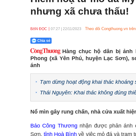
nhưng xã chưa thấu!
Theo dõi Congthuong.vn trên
BẠN ĐỌC
07:27
|
22/11/2023
Chia sẻ
Hàng chục hộ dân bị ảnh 
Phong (xã Yên Phú, huyện Lạc Sơn), s
ánh
Tạm dừng hoạt động khai thác khoáng s
Thái Nguyên: Khai thác không đúng thi
Nổ mìn gây rung chấn, nhà cửa xuất hiện
Báo Công Thương
nhận được phản ánh c
Sơn,
tỉnh Hoà Bình
về việc mỏ đá và trạm 