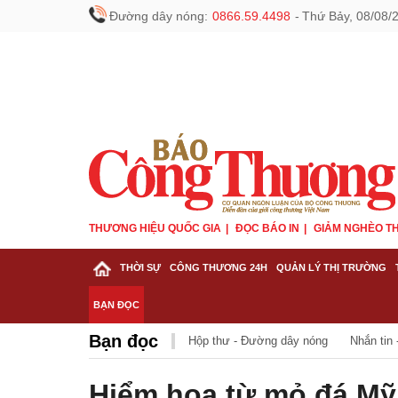
Đường dây nóng:
0866.59.4498
-
Thứ Bảy, 08/08/
THƯƠNG HIỆU QUỐC GIA
ĐỌC BÁO IN
GIẢM NGHÈO TH
THỜI SỰ
CÔNG THƯƠNG 24H
QUẢN LÝ THỊ TRƯỜNG
BẠN ĐỌC
Bạn đọc
Hộp thư - Đường dây nóng
Nhắn tin 
Hiểm hoạ từ mỏ đá Mỹ