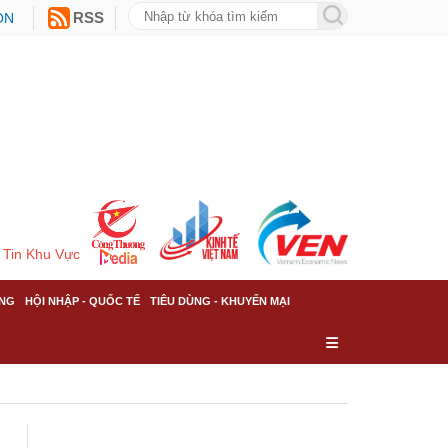
ON
RSS
Tin Khu Vực
NG
HỘI NHẬP - QUỐC TẾ
TIÊU DÙNG - KHUYẾN MẠI