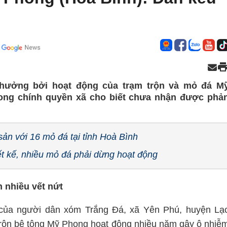
hưởng bởi hoạt động của trạm trộn và mỏ đá M
ong chính quyền xã cho biết chưa nhận được phả
ản với 16 mỏ đá tại tỉnh Hoà Bình
ết kế, nhiều mỏ đá phải dừng hoạt động
 nhiều vết nứt
ủa người dân xóm Trắng Đá, xã Yên Phú, huyện Lạ
trộn bê tông Mỹ Phong hoạt động nhiều năm gây ô nhiễ