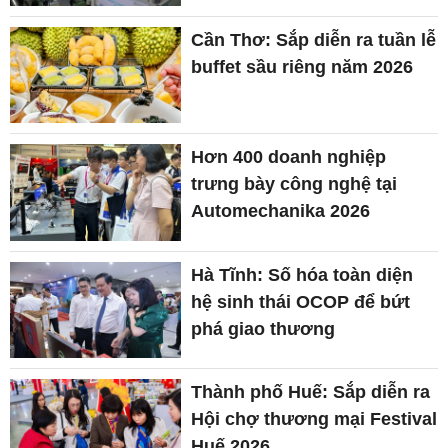
Cần Thơ: Sắp diễn ra tuần lễ
buffet sầu riêng năm 2026
Hơn 400 doanh nghiệp
trưng bày công nghệ tại
Automechanika 2026
Hà Tĩnh: Số hóa toàn diện
hệ sinh thái OCOP để bứt
phá giao thương
Thành phố Huế: Sắp diễn ra
Hội chợ thương mại Festival
Huế 2026