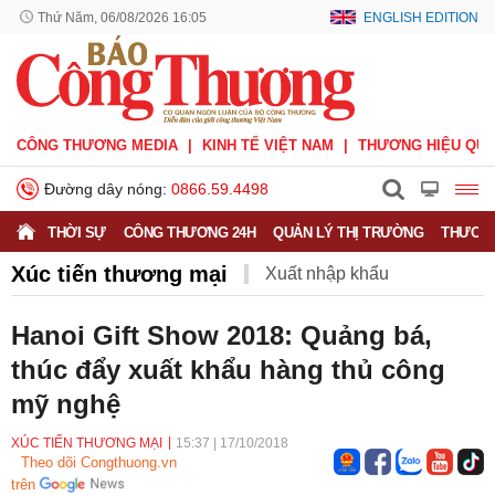
Thứ Năm, 06/08/2026 16:05
ENGLISH EDITION
CÔNG THƯƠNG MEDIA
KINH TẾ VIỆT NAM
THƯƠNG HIỆU QUỐ
Đường dây nóng:
0866.59.4498
THỜI SỰ
CÔNG THƯƠNG 24H
QUẢN LÝ THỊ TRƯỜNG
THƯƠNG
Xúc tiến thương mại
Xuất nhập khẩu
Phòng vệ thương mại
Thương hiệu quốc gia
Hanoi Gift Show 2018: Quảng bá,
thúc đẩy xuất khẩu hàng thủ công
Xuất xứ hàng hóa
Xúc tiến thương mại
mỹ nghệ
Thương mại điện tử
XÚC TIẾN THƯƠNG MẠI
15:37
|
17/10/2018
Theo dõi Congthuong.vn
trên