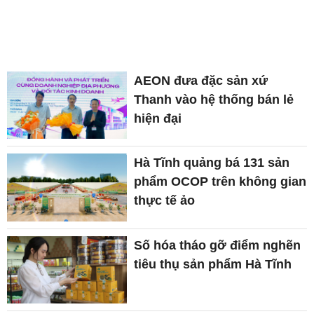
AEON đưa đặc sản xứ
Thanh vào hệ thống bán lẻ
hiện đại
Hà Tĩnh quảng bá 131 sản
phẩm OCOP trên không gian
thực tế ảo
Số hóa tháo gỡ điểm nghẽn
tiêu thụ sản phẩm Hà Tĩnh