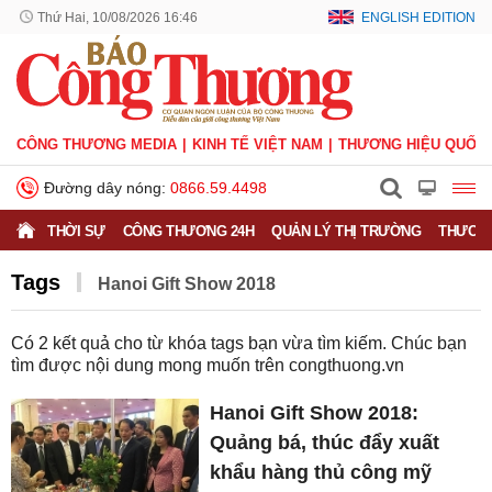
Thứ Hai, 10/08/2026 16:46
ENGLISH EDITION
CÔNG THƯƠNG MEDIA
KINH TẾ VIỆT NAM
THƯƠNG HIỆU QUỐC 
Đường dây nóng:
0866.59.4498
THỜI SỰ
CÔNG THƯƠNG 24H
QUẢN LÝ THỊ TRƯỜNG
THƯƠNG
Tags
Hanoi Gift Show 2018
Có
2
kết quả cho từ khóa tags bạn vừa tìm kiếm. Chúc bạn
tìm được nội dung mong muốn trên
congthuong.vn
Hanoi Gift Show 2018:
Quảng bá, thúc đẩy xuất
khẩu hàng thủ công mỹ