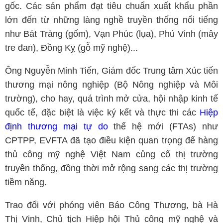
gốc. Các sản phẩm đạt tiêu chuẩn xuất khẩu phần
lớn đến từ những làng nghề truyền thống nổi tiếng
như Bát Tràng (gốm), Vạn Phúc (lụa), Phú Vinh (mây
tre đan), Đồng Kỵ (gỗ mỹ nghệ)...
Ông Nguyễn Minh Tiến, Giám đốc Trung tâm Xúc tiến
thương mại nông nghiệp (Bộ Nông nghiệp và Môi
trường), cho hay, quá trình mở cửa, hội nhập kinh tế
quốc tế, đặc biệt là việc ký kết và thực thi các
Hiệp
định thương mại tự do
thế hệ mới (FTAs) như
CPTPP, EVFTA đã tạo điều kiện quan trọng để hàng
thủ công mỹ nghệ Việt Nam củng cố thị trường
truyền thống, đồng thời mở rộng sang các thị trường
tiềm năng.
Trao đổi với phóng viên Báo Công Thương, bà Hà
Thị Vinh, Chủ tịch Hiệp hội Thủ công mỹ nghệ và