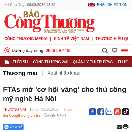
Chủ Nhật, 09/08/2026 13:25
ENGLISH EDITION
CÔNG THƯƠNG MEDIA
KINH TẾ VIỆT NAM
THƯƠNG HIỆU QUỐ
Đường dây nóng:
0866.59.4498
THỜI SỰ
CÔNG THƯƠNG 24H
QUẢN LÝ THỊ TRƯỜNG
THƯƠNG
Thương mại
Xuất nhập khẩu
Phòng vệ thương mại
Thương hiệu quốc gia
FTAs mở 'cơ hội vàng' cho thủ công
mỹ nghệ Hà Nội
Xuất xứ hàng hóa
Xúc tiến thương mại
Thương mại điện tử
Theo
THƯƠNG MẠI
16:00
|
19/10/2025
dõi Congthuong.vn trên
Chia sẻ