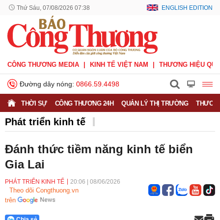
Thứ Sáu, 07/08/2026 07:38
ENGLISH EDITION
CÔNG THƯƠNG MEDIA
KINH TẾ VIỆT NAM
THƯƠNG HIỆU QUỐ
Đường dây nóng:
0866.59.4498
THỜI SỰ
CÔNG THƯƠNG 24H
QUẢN LÝ THỊ TRƯỜNG
THƯƠNG
Phát triển kinh tế
Đánh thức tiềm năng kinh tế biển
Gia Lai
PHÁT TRIỂN KINH TẾ
20:06
|
08/06/2026
Theo dõi Congthuong.vn
trên
Chia sẻ