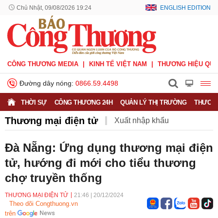
Chủ Nhật, 09/08/2026 19:24
ENGLISH EDITION
CÔNG THƯƠNG MEDIA
KINH TẾ VIỆT NAM
THƯƠNG HIỆU QUỐ
Đường dây nóng:
0866.59.4498
THỜI SỰ
CÔNG THƯƠNG 24H
QUẢN LÝ THỊ TRƯỜNG
THƯƠNG
Thương mại điện tử
Xuất nhập khẩu
Phòng vệ thương mại
Thương hiệu quốc gia
Đà Nẵng: Ứng dụng thương mại điện
tử, hướng đi mới cho tiểu thương
Xuất xứ hàng hóa
Xúc tiến thương mại
chợ truyền thống
Thương mại điện tử
THƯƠNG MẠI ĐIỆN TỬ
21:46
|
20/12/2024
Theo dõi Congthuong.vn
trên