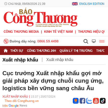
Chủ Nhật, 09/08/2026 21:39
ENGLISH EDITION
CÔNG THƯƠNG MEDIA
KINH TẾ VIỆT NAM
THƯƠNG HIỆU QUỐ
Đường dây nóng:
0866.59.4498
THỜI SỰ
CÔNG THƯƠNG 24H
QUẢN LÝ THỊ TRƯỜNG
THƯƠNG
Xuất nhập khẩu
Xuất nhập khẩu
Phòng vệ thương mại
Thương hiệu quốc gia
Cục trưởng Xuất nhập khẩu gợi mở
giải pháp xây dựng chuỗi cung ứng,
Xuất xứ hàng hóa
Xúc tiến thương mại
logistics bền vững sang châu Âu
Thương mại điện tử
XUẤT NHẬP KHẨU
15:37
|
20/07/2024
Theo dõi Congthuong.vn
trên