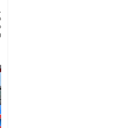
,
n
o
g