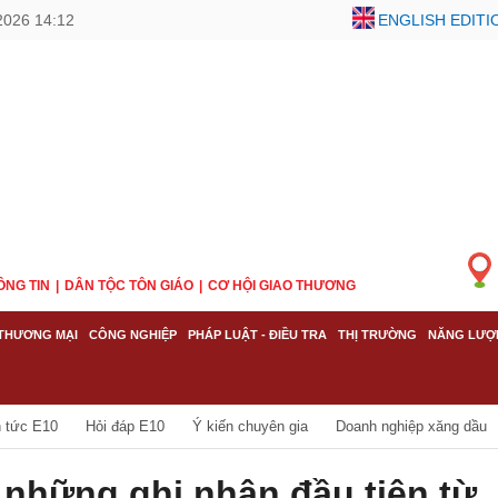
2026 14:12
ENGLISH EDITI
ÔNG TIN
DÂN TỘC TÔN GIÁO
CƠ HỘI GIAO THƯƠNG
THƯƠNG MẠI
CÔNG NGHIỆP
PHÁP LUẬT - ĐIỀU TRA
THỊ TRƯỜNG
NĂNG LƯỢ
n tức E10
Hỏi đáp E10
Ý kiến chuyên gia
Doanh nghiệp xăng dầu
những ghi nhận đầu tiên từ