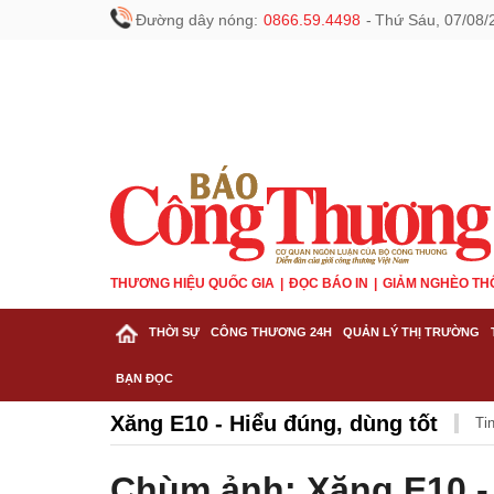
Đường dây nóng:
0866.59.4498
-
Thứ Sáu, 07/08/
THƯƠNG HIỆU QUỐC GIA
ĐỌC BÁO IN
GIẢM NGHÈO TH
THỜI SỰ
CÔNG THƯƠNG 24H
QUẢN LÝ THỊ TRƯỜNG
BẠN ĐỌC
Xăng E10 - Hiểu đúng, dùng tốt
Ti
Chùm ảnh: Xăng E10 - 