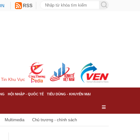
ON
RSS
Tin Khu Vực
NG
HỘI NHẬP - QUỐC TẾ
TIÊU DÙNG - KHUYẾN MẠI
Multimedia
Chủ trương - chính sách