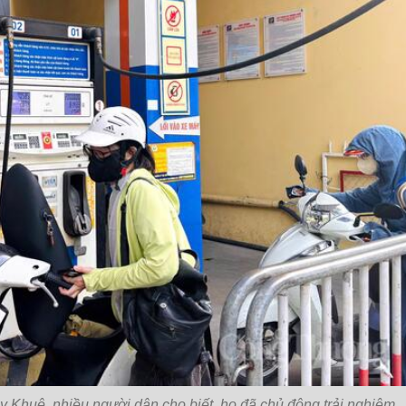
ỵ Khuê, nhiều người dân cho biết, họ đã chủ động trải nghiệm