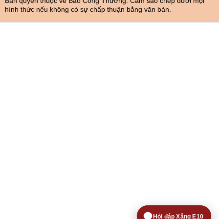
Bản quyền thuộc về Báo Công Thương. Cấm sao chép dưới mọi
hình thức nếu không có sự chấp thuận bằng văn bản.
Hỏi đáp Xăng E10