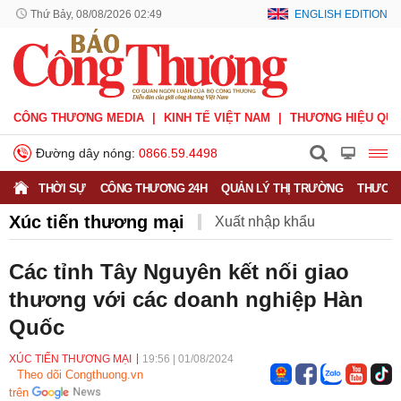
Thứ Bảy, 08/08/2026 02:49
ENGLISH EDITION
CÔNG THƯƠNG MEDIA
KINH TẾ VIỆT NAM
THƯƠNG HIỆU QUỐ
Đường dây nóng:
0866.59.4498
THỜI SỰ
CÔNG THƯƠNG 24H
QUẢN LÝ THỊ TRƯỜNG
THƯƠNG
Xúc tiến thương mại
Xuất nhập khẩu
Phòng vệ thương mại
Thương hiệu quốc gia
Các tỉnh Tây Nguyên kết nối giao
thương với các doanh nghiệp Hàn
Xuất xứ hàng hóa
Xúc tiến thương mại
Quốc
Thương mại điện tử
XÚC TIẾN THƯƠNG MẠI
19:56
|
01/08/2024
Theo dõi Congthuong.vn
trên