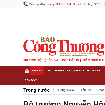
Đường dây nóng:
0866.59.4498
-
Thứ Bảy, 08/08/
THƯƠNG HIỆU QUỐC GIA
ĐỌC BÁO IN
GIẢM NGHÈO TH
THỜI SỰ
CÔNG THƯƠNG 24H
QUẢN LÝ THỊ TRƯỜNG
BẠN ĐỌC
Trong nước
Trong nước
Diễn đàn
Hoạt
Bộ trưởng Nguyễn Hồ