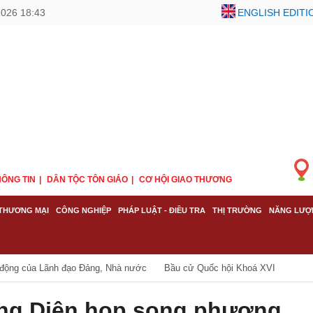
2026 18:43
ENGLISH EDITI
ÔNG TIN
DÂN TỘC TÔN GIÁO
CƠ HỘI GIAO THƯƠNG
THƯƠNG MẠI
CÔNG NGHIỆP
PHÁP LUẬT - ĐIỀU TRA
THỊ TRƯỜNG
NĂNG LƯỢ
 động của Lãnh đạo Đảng, Nhà nước
Bầu cử Quốc hội Khoá XVI
ng Diên họp song phương