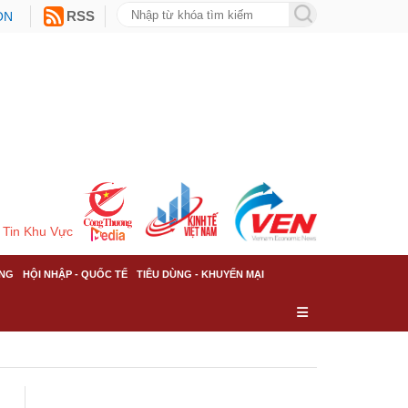
ON
RSS
Tin Khu Vực
NG
HỘI NHẬP - QUỐC TẾ
TIÊU DÙNG - KHUYẾN MẠI