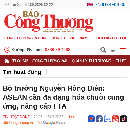
Thứ Sáu, 07/08/2026 02:22
ENGLISH EDITION
CÔNG THƯƠNG MEDIA
KINH TẾ VIỆT NAM
THƯƠNG HIỆU QUỐ
Đường dây nóng:
0866.59.4498
THỜI SỰ
CÔNG THƯƠNG 24H
QUẢN LÝ THỊ TRƯỜNG
THƯƠNG
Tin hoạt động
Bộ trưởng Nguyễn Hồng Diên:
ASEAN cần đa dạng hóa chuỗi cung
ứng, nâng cấp FTA
Theo
TIN HOẠT ĐỘNG
20:06
|
15/05/2025
dõi Congthuong.vn trên