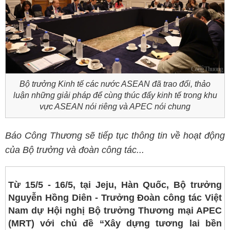
Bộ trưởng Kinh tế các nước ASEAN đã trao đổi, thảo
luận những giải pháp để cùng thúc đẩy kinh tế trong khu
vực ASEAN nói riêng và APEC nói chung
Báo Công Thương sẽ tiếp tục thông tin về hoạt động
của Bộ trưởng và đoàn công tác...
Từ 15/5 - 16/5, tại Jeju, Hàn Quốc, Bộ trưởng
Nguyễn Hồng Diên - Trưởng Đoàn công tác Việt
Nam dự Hội nghị Bộ trưởng Thương mại APEC
(MRT) với chủ đề “Xây dựng tương lai bền