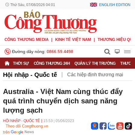
Thứ Sáu, 07/08/2026 04:01
ENGLISH EDITION
CÔNG THƯƠNG MEDIA
KINH TẾ VIỆT NAM
THƯƠNG HIỆU QUỐ
Đường dây nóng:
0866.59.4498
THỜI SỰ
CÔNG THƯƠNG 24H
QUẢN LÝ THỊ TRƯỜNG
THƯƠNG
Hội nhập - Quốc tế
Các hiệp định thương mại
Hiệp định CPTPP
Hiệp định EVFTA
Australia - Việt Nam cùng thúc đẩy
quá trình chuyển dịch sang năng
Hiệp định UKVFTA
Thông tin thương vụ
Quốc tế
lượng sạch
HỘI NHẬP - QUỐC TẾ
15:53
|
05/06/2023
Theo dõi Congthuong.vn
trên