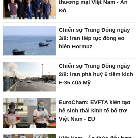
thương mại Việt Nam - Ấn
Độ
Chiến sự Trung Đông ngày
3/8: Iran tiếp tục đóng eo
biển Hormuz
Chiến sự Trung Đông ngày
2/8: Iran phá huỷ 6 tiêm kích
F-35 của Mỹ
EuroCham: EVFTA kiến tạo
hệ sinh thái kinh tế bổ trợ
Việt Nam - EU