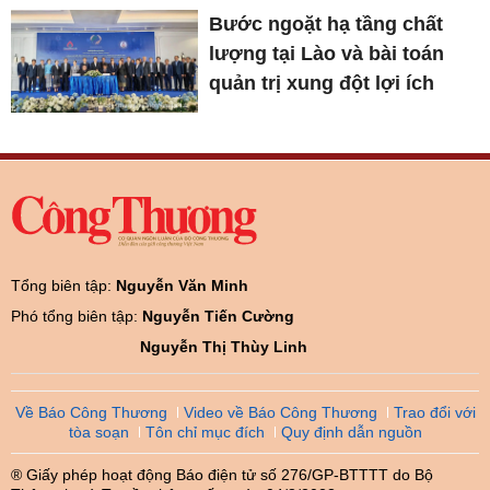
Bước ngoặt hạ tầng chất
lượng tại Lào và bài toán
quản trị xung đột lợi ích
Tổng biên tập:
Nguyễn Văn Minh
Phó tổng biên tập:
Nguyễn Tiến Cường
Nguyễn Thị Thùy Linh
Về Báo Công Thương
Video về Báo Công Thương
Trao đổi với
tòa soạn
Tôn chỉ mục đích
Quy định dẫn nguồn
® Giấy phép hoạt động Báo điện tử số 276/GP-BTTTT do Bộ