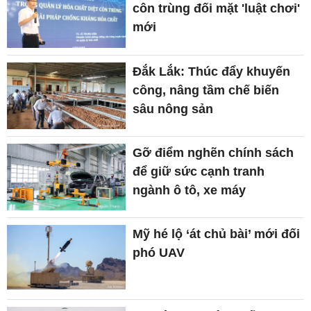
côn trùng đối mặt 'luật chơi'
mới
Đắk Lắk: Thúc đẩy khuyến
công, nâng tầm chế biến
sâu nông sản
Gỡ điểm nghẽn chính sách
để giữ sức cạnh tranh
ngành ô tô, xe máy
Mỹ hé lộ ‘át chủ bài’ mới đối
phó UAV