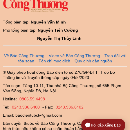
Tổng biên tập:
Nguyễn Văn Minh
Phó tổng biên tập:
Nguyễn Tiến Cường
Nguyễn Thị Thùy Linh
Về Báo Công Thương
Video về Báo Công Thương
Trao đổi với
tòa soạn
Tôn chỉ mục đích
Quy định dẫn nguồn
® Giấy phép hoạt động Báo điện tử số 276/GP-BTTTT do Bộ
Thông tin và Truyền thông cấp ngày 04/8/2023
Tòa soạn: Tầng 10-11, Tòa nhà Bộ Công Thương, số 655 Phạm
Văn Đồng, Nghĩa Đô, Hà Nội.
Hotline:
0866.59.4498
Tel:
0243.936.6400
- Fax:
0243.936.6402
Email:
baodientubct@gmail.com
Bản quyền thuộc về Báo Công Thương. Cấm sao chép dưới mọi
Hỏi đáp Xăng E10
hình thức nếu không có sự chấp thuận bằng văn bản.