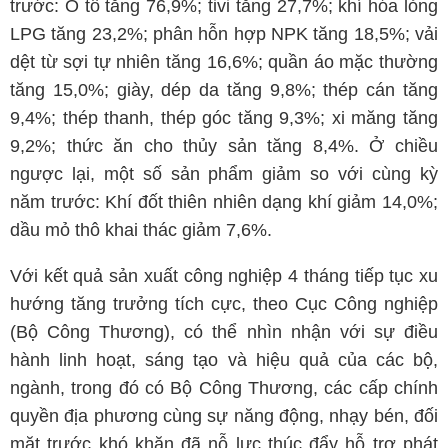
trước: Ô tô tăng 76,9%; tivi tăng 27,7%; khí hóa lỏng
LPG tăng 23,2%; phân hỗn hợp NPK tăng 18,5%; vải
dệt từ sợi tự nhiên tăng 16,6%; quần áo mặc thường
tăng 15,0%; giày, dép da tăng 9,8%; thép cán tăng
9,4%; thép thanh, thép góc tăng 9,3%; xi măng tăng
9,2%; thức ăn cho thủy sản tăng 8,4%. Ở chiều
ngược lại, một số sản phẩm giảm so với cùng kỳ
năm trước: Khí đốt thiên nhiên dạng khí giảm 14,0%;
dầu mỏ thô khai thác giảm 7,6%.
Với kết quả sản xuất công nghiệp 4 tháng tiếp tục xu
hướng tăng trưởng tích cực, theo Cục Công nghiệp
(Bộ Công Thương), có thể nhìn nhận với sự điều
hành linh hoạt, sáng tạo và hiệu quả của các bộ,
ngành, trong đó có Bộ Công Thương, các cấp chính
quyền địa phương cùng sự năng động, nhạy bén, đối
mặt trước khó khăn đã nỗ lực thúc đẩy hỗ trợ phát