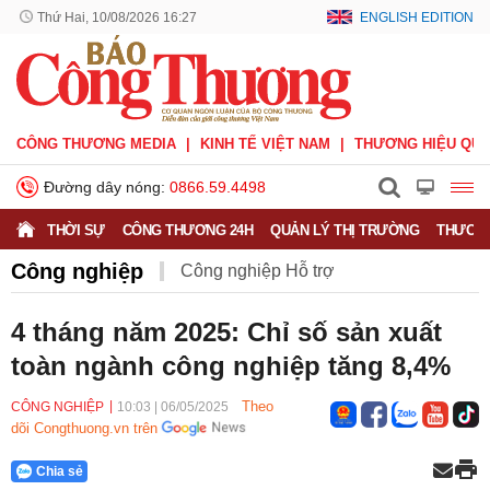
Thứ Hai, 10/08/2026 16:27
ENGLISH EDITION
CÔNG THƯƠNG MEDIA
KINH TẾ VIỆT NAM
THƯƠNG HIỆU QUỐ
Đường dây nóng:
0866.59.4498
THỜI SỰ
CÔNG THƯƠNG 24H
QUẢN LÝ THỊ TRƯỜNG
THƯƠNG
Công nghiệp
Công nghiệp Hỗ trợ
Công nghiệp nặng
Công nghiệp nhẹ
4 tháng năm 2025: Chỉ số sản xuất
toàn ngành công nghiệp tăng 8,4%
Công nghiệp quốc phòng
Khuyến công
Theo
CÔNG NGHIỆP
10:03
|
06/05/2025
dõi Congthuong.vn trên
Chia sẻ