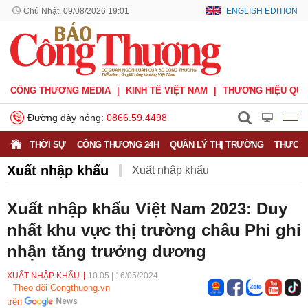
Chủ Nhật, 09/08/2026 19:01
ENGLISH EDITION
CÔNG THƯƠNG MEDIA
KINH TẾ VIỆT NAM
THƯƠNG HIỆU QUỐ
Đường dây nóng:
0866.59.4498
THỜI SỰ
CÔNG THƯƠNG 24H
QUẢN LÝ THỊ TRƯỜNG
THƯƠNG
Xuất nhập khẩu
Xuất nhập khẩu
Phòng vệ thương mại
Thương hiệu quốc gia
Xuất nhập khẩu Việt Nam 2023: Duy
nhất khu vực thị trường châu Phi ghi
Xuất xứ hàng hóa
Xúc tiến thương mại
nhận tăng trưởng dương
Thương mại điện tử
XUẤT NHẬP KHẨU
10:05
|
16/05/2024
Theo dõi Congthuong.vn
trên