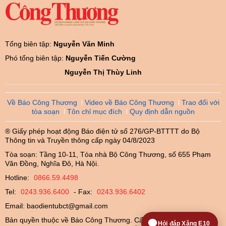
Tổng biên tập:
Nguyễn Văn Minh
Phó tổng biên tập:
Nguyễn Tiến Cường
Nguyễn Thị Thùy Linh
Về Báo Công Thương
Video về Báo Công Thương
Trao đổi với
tòa soạn
Tôn chỉ mục đích
Quy định dẫn nguồn
® Giấy phép hoạt động Báo điện tử số 276/GP-BTTTT do Bộ
Thông tin và Truyền thông cấp ngày 04/8/2023
Tòa soạn: Tầng 10-11, Tòa nhà Bộ Công Thương, số 655 Phạm
Văn Đồng, Nghĩa Đô, Hà Nội.
Hotline:
0866.59.4498
Tel:
0243.936.6400
- Fax:
0243.936.6402
Email:
baodientubct@gmail.com
Bản quyền thuộc về Báo Công Thương. Cấm sao chép dưới mọi
Hỏi đáp Xăng E10