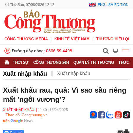
Thứ Sáu, 07/08/2026 12:12
ENGLISH EDITION
CÔNG THƯƠNG MEDIA
KINH TẾ VIỆT NAM
THƯƠNG HIỆU QUỐ
Đường dây nóng:
0866.59.4498
THỜI SỰ
CÔNG THƯƠNG 24H
QUẢN LÝ THỊ TRƯỜNG
THƯƠNG
Xuất nhập khẩu
Xuất nhập khẩu
Phòng vệ thương mại
Thương hiệu quốc gia
Xuất khẩu rau, quả: Vì sao sầu riêng
mất 'ngôi vương'?
Xuất xứ hàng hóa
Xúc tiến thương mại
Thương mại điện tử
XUẤT NHẬP KHẨU
11:40
|
16/04/2025
Theo dõi Congthuong.vn
trên
Chia sẻ