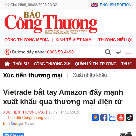
Chủ Nhật, 09/08/2026 23:32
ENGLISH EDITION
CÔNG THƯƠNG MEDIA
KINH TẾ VIỆT NAM
THƯƠNG HIỆU QUỐ
Đường dây nóng:
0866.59.4498
THỜI SỰ
CÔNG THƯƠNG 24H
QUẢN LÝ THỊ TRƯỜNG
THƯƠNG
Xúc tiến thương mại
Xuất nhập khẩu
Phòng vệ thương mại
Thương hiệu quốc gia
Vietrade bắt tay Amazon đẩy mạnh
xuất khẩu qua thương mại điện tử
Xuất xứ hàng hóa
Xúc tiến thương mại
Thương mại điện tử
XÚC TIẾN THƯƠNG MẠI
16:49
|
14/01/2019
Theo dõi Congthuong.vn
trên
Chia sẻ