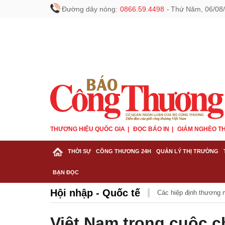
Đường dây nóng:
0866.59.4498
-
Thứ Năm, 06/08/
THƯƠNG HIỆU QUỐC GIA
ĐỌC BÁO IN
GIẢM NGHÈO TH
THỜI SỰ
CÔNG THƯƠNG 24H
QUẢN LÝ THỊ TRƯỜNG
BẠN ĐỌC
Hội nhập - Quốc tế
Các hiệp định thương 
Việt Nam trong cuộc c