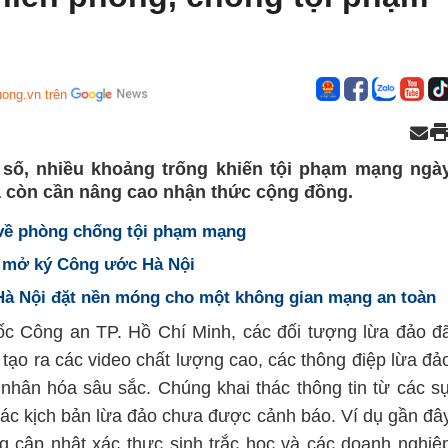
ong.vn trên
 số, nhiều khoảng trống khiến tội phạm mạng ngà
và còn cần nâng cao nhận thức cộng đồng.
về phòng chống tội phạm mạng
ễ mở ký Công ước Hà Nội
à Nội đặt nền móng cho một không gian mạng an toàn
c Công an TP. Hồ Chí Minh, các đối tượng lừa đảo đ
 tạo ra các video chất lượng cao, các thông điệp lừa đả
á nhân hóa sâu sắc. Chúng khai thác thông tin từ các s
 các kịch bản lừa đảo chưa được cảnh báo. Ví dụ gần đâ
 cập nhật xác thực sinh trắc học và các doanh nghiệ