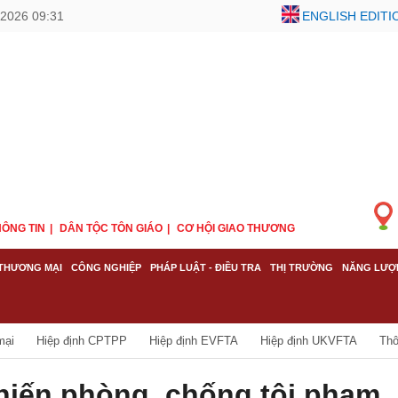
2026 09:31
ENGLISH EDITI
ÔNG TIN
DÂN TỘC TÔN GIÁO
CƠ HỘI GIAO THƯƠNG
THƯƠNG MẠI
CÔNG NGHIỆP
PHÁP LUẬT - ĐIỀU TRA
THỊ TRƯỜNG
NĂNG LƯỢ
mại
Hiệp định CPTPP
Hiệp định EVFTA
Hiệp định UKVFTA
Thô
hiến phòng, chống tội phạm