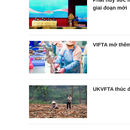
Phát huy sức m
giai đoạn mới
VIFTA mở thêm 
UKVFTA thúc đẩ