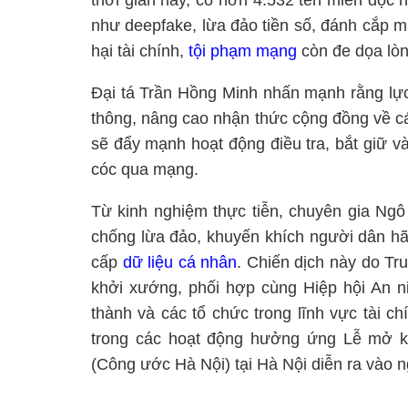
thời gian này, có hơn 4.532 tên miền độc hạ
như deepfake, lừa đảo tiền số, đánh cắp 
hại tài chính,
tội phạm mạng
còn đe dọa lòn
Đại tá Trần Hồng Minh nhấn mạnh rằng lực
thông, nâng cao nhận thức cộng đồng về cá
sẽ đẩy mạnh hoạt động điều tra, bắt giữ và
cóc qua mạng.
Từ kinh nghiệm thực tiễn, chuyên gia Ngô
chống lừa đảo, khuyến khích người dân hã
cấp
dữ liệu cá nhân
. Chiến dịch này do Tr
khởi xướng, phối hợp cùng Hiệp hội An n
thành và các tổ chức trong lĩnh vực tài c
trong các hoạt động hưởng ứng Lễ mở 
(Công ước Hà Nội) tại Hà Nội diễn ra vào 