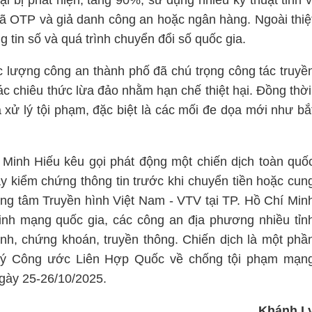
i bị phát hiện, tăng 90%, sử dụng nhiều kỹ thuật tinh v
mã OTP và giả danh công an hoặc ngân hàng. Ngoài thiệ
g tin số và quá trình chuyển đổi số quốc gia.
 lượng công an thành phố đã chú trọng công tác truyề
c chiêu thức lừa đảo nhằm hạn chế thiệt hại. Đồng thời
 xử lý tội phạm, đặc biệt là các mối đe dọa mới như bắ
 Minh Hiếu kêu gọi phát động một chiến dịch toàn quố
y kiểm chứng thông tin trước khi chuyển tiền hoặc cun
ung tâm Truyền hình Việt Nam - VTV tại TP. Hồ Chí Min
inh mạng quốc gia, các công an địa phương nhiều tỉn
hính, chứng khoán, truyền thông. Chiến dịch là một phầ
ký Công ước Liên Hợp Quốc về chống tội phạm mạn
ngày 25-26/10/2025.
Khánh L