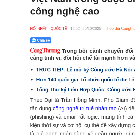
công nghệ cao
Theo dõi Congthu
HỘI NHẬP - QUỐC TẾ
12:52
|
25/10/2025
Chia sẻ
Trong bối cảnh chuyển đổi
càng tinh vi, đòi hỏi chế tài mạnh hơn 
TRỰC TIẾP: Lễ mở ký Công ước Hà Nội 
Hơn 140 quốc gia, tổ chức quốc tế dự L
Tổng Thư ký Liên Hợp Quốc: Công ước H
Theo Đại tá Trần Hồng Minh, Phó Giám đố
tận dụng
công nghệ trí tuệ nhân tạo
(AI) để
(phishing) và email rất logic, mang tính c
kiện thời sự và cơ hội cụ thể để xây dựng
là giả danh ngân hàng yêu cầu người dùng