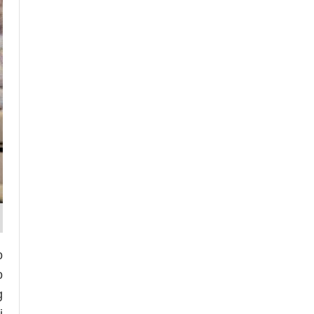
o
o
g