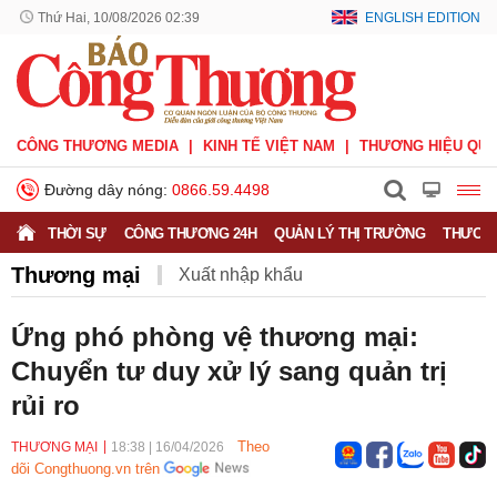
Thứ Hai, 10/08/2026 02:39
ENGLISH EDITION
CÔNG THƯƠNG MEDIA
KINH TẾ VIỆT NAM
THƯƠNG HIỆU QUỐ
Đường dây nóng:
0866.59.4498
THỜI SỰ
CÔNG THƯƠNG 24H
QUẢN LÝ THỊ TRƯỜNG
THƯƠNG
Thương mại
Xuất nhập khẩu
Phòng vệ thương mại
Thương hiệu quốc gia
Ứng phó phòng vệ thương mại:
Chuyển tư duy xử lý sang quản trị
Xuất xứ hàng hóa
Xúc tiến thương mại
rủi ro
Thương mại điện tử
Theo
THƯƠNG MẠI
18:38
|
16/04/2026
dõi Congthuong.vn trên