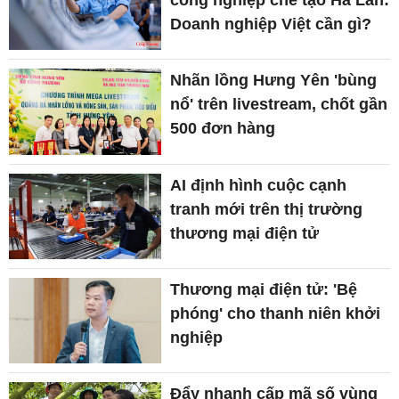
Doanh nghiệp Việt cần gì?
Nhãn lồng Hưng Yên 'bùng
nổ' trên livestream, chốt gần
500 đơn hàng
AI định hình cuộc cạnh
tranh mới trên thị trường
thương mại điện tử
Thương mại điện tử: 'Bệ
phóng' cho thanh niên khởi
nghiệp
Đẩy nhanh cấp mã số vùng