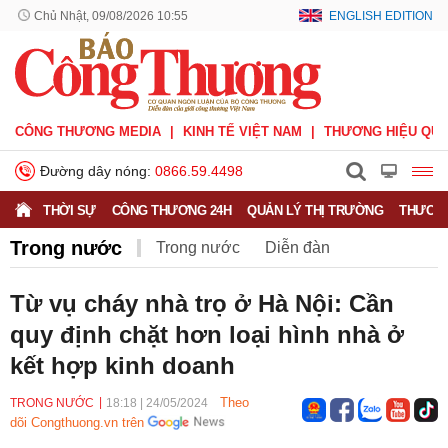
Chủ Nhật, 09/08/2026 10:55
ENGLISH EDITION
CÔNG THƯƠNG MEDIA
KINH TẾ VIỆT NAM
THƯƠNG HIỆU QUỐ
Đường dây nóng:
0866.59.4498
THỜI SỰ
CÔNG THƯƠNG 24H
QUẢN LÝ THỊ TRƯỜNG
THƯƠNG
Trong nước
Trong nước
Diễn đàn
Hoạt động của Lãnh đạo Đảng, Nhà nước
Từ vụ cháy nhà trọ ở Hà Nội: Cần
quy định chặt hơn loại hình nhà ở
Bầu cử Quốc hội Khoá XVI
kết hợp kinh doanh
Theo
TRONG NƯỚC
18:18
|
24/05/2024
dõi Congthuong.vn trên