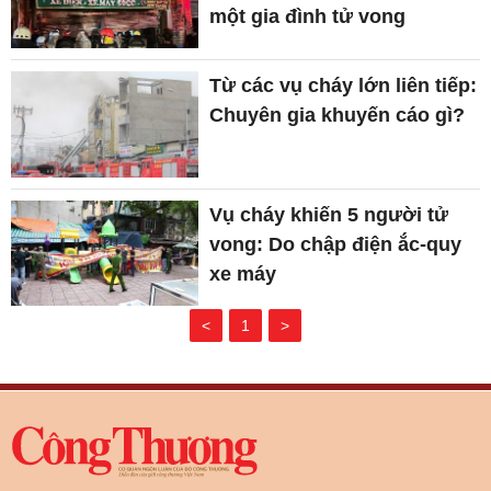
một gia đình tử vong
Từ các vụ cháy lớn liên tiếp:
Chuyên gia khuyến cáo gì?
Vụ cháy khiến 5 người tử
vong: Do chập điện ắc-quy
xe máy
<
1
>