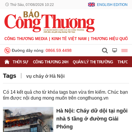
Thứ Sáu, 07/08/2026 10:22
ENGLISH EDITION
CÔNG THƯƠNG MEDIA
KINH TẾ VIỆT NAM
THƯƠNG HIỆU QUỐC 
Đường dây nóng:
0866.59.4498
THỜI SỰ
CÔNG THƯƠNG 24H
QUẢN LÝ THỊ TRƯỜNG
THƯƠNG
Tags
vụ cháy ở Hà Nội
Có
14
kết quả cho từ khóa tags bạn vừa tìm kiếm. Chúc bạn
tìm được nội dung mong muốn trên
congthuong.vn
Hà Nội: Cháy dữ dội tại ngôi
nhà 5 tầng ở đường Giải
Phóng